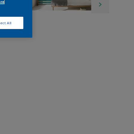
ore
ect All