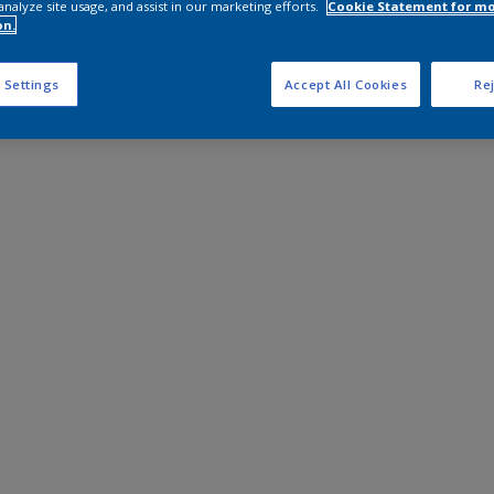
analyze site usage, and assist in our marketing efforts.
Cookie Statement for m
on.
 Settings
Accept All Cookies
Rej