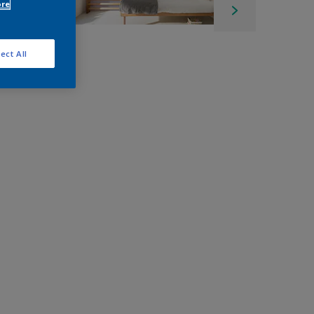
ore
ect All