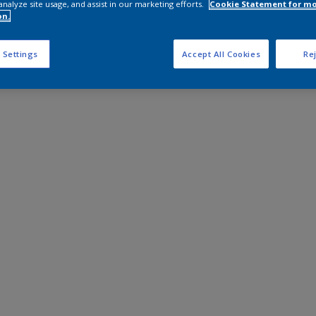
analyze site usage, and assist in our marketing efforts.
Cookie Statement for m
on.
 Settings
Accept All Cookies
Rej