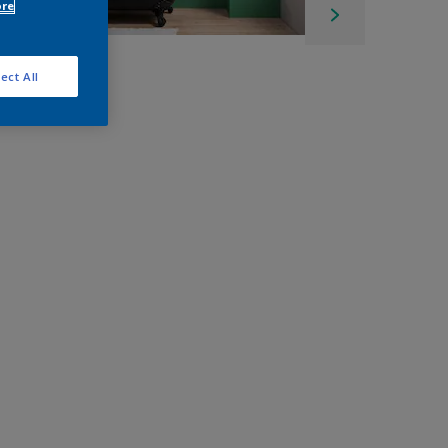
ore
ect All