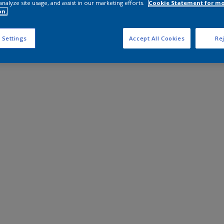
analyze site usage, and assist in our marketing efforts.
Cookie Statement for m
on.
 Settings
Accept All Cookies
Rej