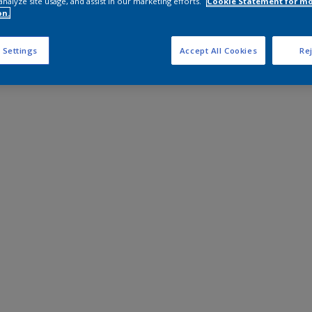
analyze site usage, and assist in our marketing efforts.
Cookie Statement for m
on.
 Settings
Accept All Cookies
Rej