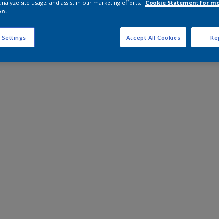
analyze site usage, and assist in our marketing efforts.
Cookie Statement for m
on.
 Settings
Accept All Cookies
Rej