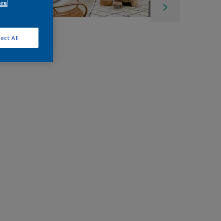
ore
ect All