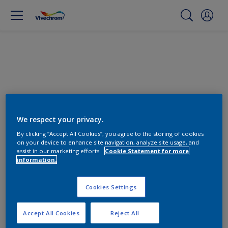
We respect your privacy.
By clicking “Accept All Cookies”, you agree to the storing of cookies
on your device to enhance site navigation, analyze site usage, and
assist in our marketing efforts.
Cookie Statement for more
Βρείτε τα κατάλληλα προϊόντα
information.
0
Προϊόντα βρέθηκαν
Cookies Settings
Accept All Cookies
Reject All
Φίλτρα