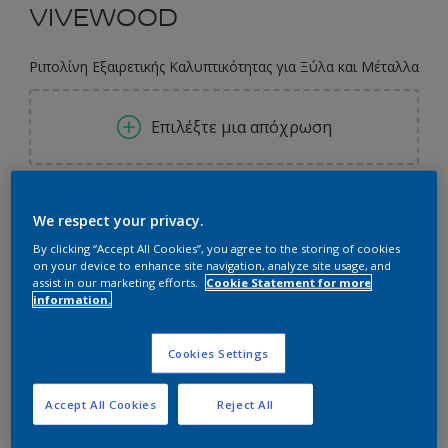
VIVEWOOD
Ριπολίνη Εξαιρετικής Καλυπτικότητας για Ξύλα και Μέταλλα
Επιλέξτε μια απόχρωση
0.7L
We respect your privacy.
By clicking “Accept All Cookies”, you agree to the storing of cookies
0.7L
on your device to enhance site navigation, analyze site usage, and
Ποσότητα
Υπολογισμός χρώματος
assist in our marketing efforts.
Cookie Statement for more
0.72L
information.
Υπολογισμός
0.75L
Cookies Settings
2.1L
Προσθήκη στο Workspace
2.16L
Εύρεση Καταστήματος
Accept All Cookies
Reject All
2.25L