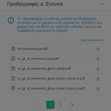
Προδιαγραφές & Έντυπα
Οι πληροφορίες κινδύνου μπορεί να διαφέρουν
ανάλογα με το χρώμα ενός προϊόντος. Επιλέξτε ένα
χρώμα για να δείτε τις σχετικές οδηγίες υγείας και
ασφάλειας για αυτό το προϊόν.
Λήψη Adobe Reader
tds-vivewood-gr.pdf
vv_gr_el_vivewood_mat.pdf
vv_gr_el_vivewood_gloss_white.pdf
vv_gr_el_vivewood_gloss_bases_base_tr.pdf
vv_gr_el_vivewood_gloss_bases_base_p.pdf
1
2