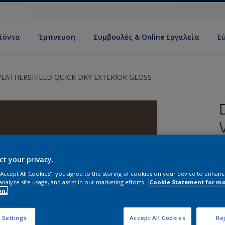
ϊόντα
Έμπνευση
Συμβουλές & Online Εργαλεία
Ε
EATHERSHIELD QUICK DRY EXTERIOR GLOSS
ct your privacy.
 “Accept All Cookies”, you agree to the storing of cookies on your device to enhanc
analyze site usage, and assist in our marketing efforts.
Cookie Statement for m
Ρ
on.
Ε
 Settings
Accept All Cookies
Rej