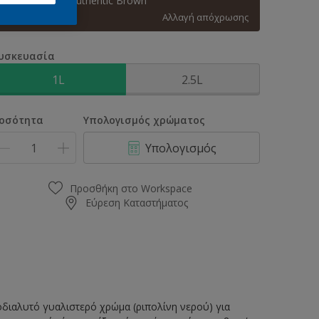
60YR 09/086 Authentic Brown
Αλλαγή απόχρωσης
υσκευασία
1L
2.5L
οσότητα
Υπολογισμός χρώματος
Υπολογισμός
Προσθήκη στο Workspace
Εύρεση Καταστήματος
ιαλυτό γυαλιστερό χρώμα (ριπολίνη νερού) για