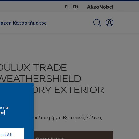
EL
EN
ύρεση Καταστήματος
DULUX TRADE
WEATHERSHIELD
QUICK DRY EXTERIOR
GLOSS
e site
ore
ιπολίνη Νερού Γυαλιστερή για Εξωτερικές Ξύλινες
πιφάνειες
ect All