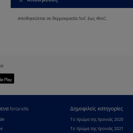
Αποθηκεύεται σε θερμοκρασία 5οC έως 40οC.
pp
μενα brands
Δημοφιλείς κατηγορίες
ade
Το Χρώμα της Χρονιάς 2020
te
Το Χρώμα της Χρονιάς 2021