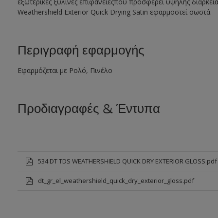
εξωτερικές ξύλινες επιφάνειεςπου προσφέρει υψηλής διάρκεια
Weathershield Exterior Quick Drying Satin εφαρμοστεί σωστά.
Περιγραφή εφαρμογής
Εφαρμόζεται με Ρολό, Πινέλο
Προδιαγραφές & Έντυπα
534 DT TDS WEATHERSHIELD QUICK DRY EXTERIOR GLOSS.pdf
dt_gr_el_weathershield_quick_dry_exterior_gloss.pdf