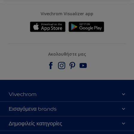
Vivechrom Visualizer app
Ακολουθήστε μας
Vivechrom
Εύρεση Καταστήματος
Εισαγόμενα brands
Επικοινωνία
Dulux Trade
Δημοφιλείς κατηγορίες
Τα νέα μας
Hammerite
Χρωματική Πιστότητα