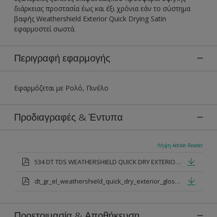
διάρκειας προστασία έως και έξι χρόνια εάν το σύστημα
βαφής Weathershield Exterior Quick Drying Satin
εφαρμοστεί σωστά.
Περιγραφή εφαρμογής
Εφαρμόζεται με Ρολό, Πινέλο
Προδιαγραφές & Έντυπα
Λήψη Adobe Reader
534 DT TDS WEATHERSHIELD QUICK DRY EXTERIOR GLOSS.pdf
dt_gr_el_weathershield_quick_dry_exterior_gloss.pdf
Προετοιμασία & Αποθήκευση