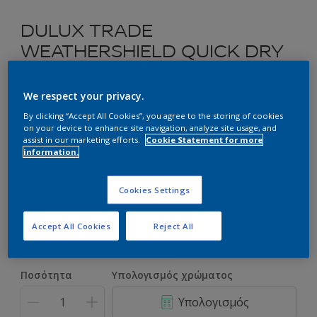
DULUX TRADE
WEATHERSHIELD QUICK DRY
EXTERIOR GLOSS
We respect your privacy.
Ριπολίνη Νερού Γυαλιστερή για Εξωτερικές Ξύλινες
By clicking “Accept All Cookies”, you agree to the storing of cookies
Επιφάνειες
on your device to enhance site navigation, analyze site usage, and
assist in our marketing efforts.
Cookie Statement for more
information.
30GG 10/050 Metropolis
Αλλαγή απόχρωσης
Cookies Settings
Συσκευασία
Accept All Cookies
Reject All
1L
2.5L
Ποσότητα
Υπολογισμός χρώματος
Υπολογισμός