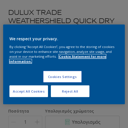
DULUX TRADE
WEATHERSHIELD QUICK DRY
EXTERIOR GLOSS
We respect your privacy.
Ριπολίνη Νερού Γυαλιστερή για Εξωτερικές Ξύλινες
By clicking “Accept All Cookies”, you agree to the storing of cookies
Επιφάνειες
on your device to enhance site navigation, analyze site usage, and
assist in our marketing efforts.
Cookie Statement for more
information.
16GY 54/615 Midgetgolf Green
Αλλαγή απόχρωσης
Cookies Settings
Συσκευασία
Accept All Cookies
Reject All
1L
2.5L
Ποσότητα
Υπολογισμός χρώματος
Υπολογισμός