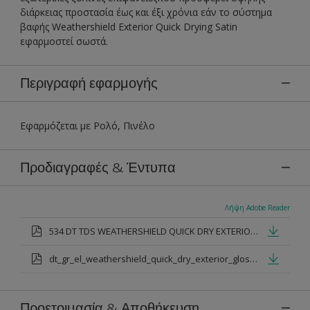
διάρκειας προστασία έως και έξι χρόνια εάν το σύστημα
βαφής Weathershield Exterior Quick Drying Satin
εφαρμοστεί σωστά.
Περιγραφή εφαρμογής
Εφαρμόζεται με Ρολό, Πινέλο
Προδιαγραφές & Έντυπα
Λήψη Adobe Reader
534 DT TDS WEATHERSHIELD QUICK DRY EXTERIOR GLOSS.pdf
dt_gr_el_weathershield_quick_dry_exterior_gloss.pdf
Προετοιμασία & Αποθήκευση