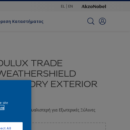
EL
EN
ύρεση Καταστήματος
DULUX TRADE
WEATHERSHIELD
QUICK DRY EXTERIOR
GLOSS
e site
ore
ιπολίνη Νερού Γυαλιστερή για Εξωτερικές Ξύλινες
πιφάνειες
ect All