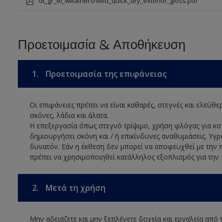
dt_gr_el_weathershield_quick_dry_exterior_gloss.pdf
Προετοιμασία & Αποθήκευση
1.
Προετοιμασία της επιφάνειας
Οι επιφάνειες πρέπει να είναι καθαρές, στεγνές και ελεύθ
σκόνες, λάδια και άλατα.
Η επεξεργασία όπως στεγνό τρίψιμο, χρήση φλόγας για 
δημιουργήσει σκόνη και / ή επικίνδυνες αναθυμιάσεις. Υγρ
δυνατόν. Εάν η έκθεση δεν μπορεί να αποφευχθεί με την 
πρέπει να χρησιμοποιηθεί κατάλληλος εξοπλισμός για την
2.
Μετά τη χρήση
Μην αδειάζετε και μην ξεπλένετε δοχεία και εργαλεία από