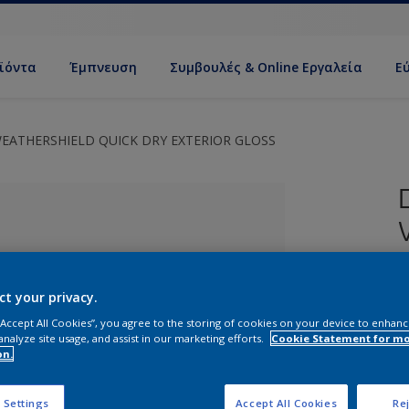
ϊόντα
Έμπνευση
Συμβουλές & Online Εργαλεία
Ε
EATHERSHIELD QUICK DRY EXTERIOR GLOSS
ct your privacy.
 “Accept All Cookies”, you agree to the storing of cookies on your device to enhanc
analyze site usage, and assist in our marketing efforts.
Cookie Statement for m
Ρ
on.
Ε
ί απόχρωση
 Settings
Accept All Cookies
Rej