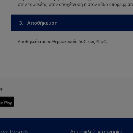
στην τουαλέτα, στην αποχέτευση ή στον κάδο απορριμμάτ
3.
Αποθήκευση
Αποθηκεύεται σε θερμοκρασία 5οC έως 40οC.
pp
μενα brands
Δημοφιλείς κατηγορίες