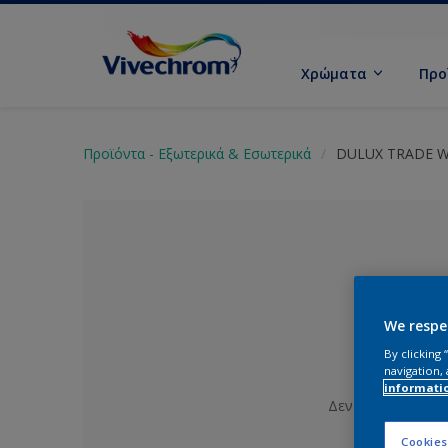
Χρώματα
Προ
Προϊόντα - Εξωτερικά & Εσωτερικά
DULUX TRADE W
We respe
By clicking
navigation, 
informati
Δεν έχει επιλεγε
Cookies