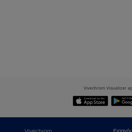
Vivechrom Visualizer a
Vivechrom
Εισαγό