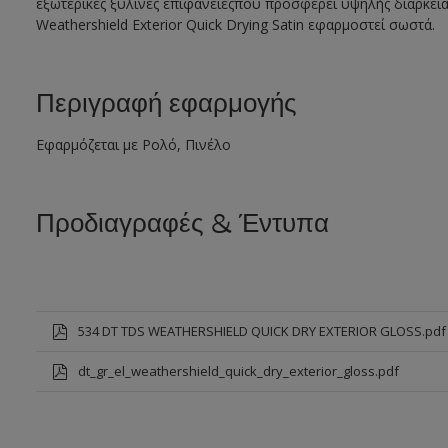
εξωτερικές ξύλινες επιφάνειεςπου προσφέρει υψηλής διάρκεια
Weathershield Exterior Quick Drying Satin εφαρμοστεί σωστά.
Περιγραφή εφαρμογής
Εφαρμόζεται με Ρολό, Πινέλο
Προδιαγραφές & Έντυπα
534 DT TDS WEATHERSHIELD QUICK DRY EXTERIOR GLOSS.pdf
dt_gr_el_weathershield_quick_dry_exterior_gloss.pdf