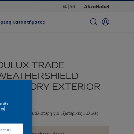
EL
EN
ύρεση Καταστήματος
DULUX TRADE
WEATHERSHIELD
QUICK DRY EXTERIOR
GLOSS
e site
ore
ιπολίνη Νερού Γυαλιστερή για Εξωτερικές Ξύλινες
πιφάνειες
ect All