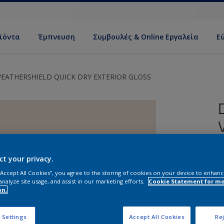
ϊόντα
Έμπνευση
Συμβουλές & Online Εργαλεία
Ε
EATHERSHIELD QUICK DRY EXTERIOR GLOSS
ct your privacy.
 “Accept All Cookies”, you agree to the storing of cookies on your device to enhanc
analyze site usage, and assist in our marketing efforts.
Cookie Statement for m
Ρ
on.
Ε
 Settings
Accept All Cookies
Rej