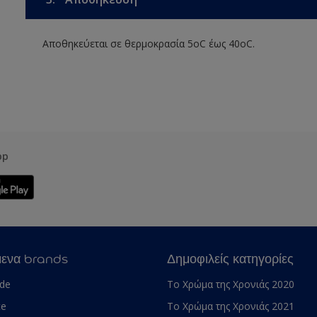
Αποθηκεύεται σε θερμοκρασία 5οC έως 40οC.
pp
μενα brands
Δημοφιλείς κατηγορίες
ade
Το Χρώμα της Χρονιάς 2020
te
Το Χρώμα της Χρονιάς 2021