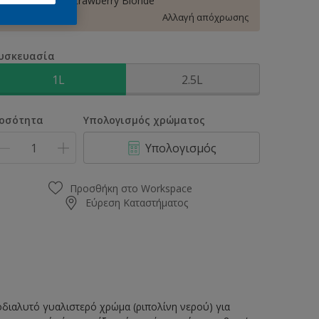
00YY 83/069 Strawberry Blonde
Αλλαγή απόχρωσης
υσκευασία
1L
2.5L
οσότητα
Υπολογισμός χρώματος
Υπολογισμός
Προσθήκη στο Workspace
Εύρεση Καταστήματος
ιαλυτό γυαλιστερό χρώμα (ριπολίνη νερού) για