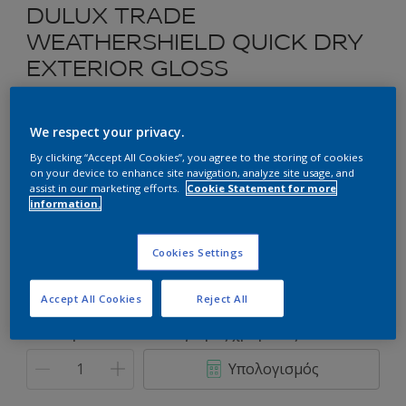
DULUX TRADE
WEATHERSHIELD QUICK DRY
EXTERIOR GLOSS
Ριπολίνη Νερού Γυαλιστερή για Εξωτερικές Ξύλινες
Επιφάνειες
We respect your privacy.
By clicking “Accept All Cookies”, you agree to the storing of cookies
on your device to enhance site navigation, analyze site usage, and
Επιλέξτε μια απόχρωση
assist in our marketing efforts.
Cookie Statement for more
information.
Συσκευασία
Cookies Settings
1L
2.5L
Accept All Cookies
Reject All
Ποσότητα
Υπολογισμός χρώματος
Υπολογισμός