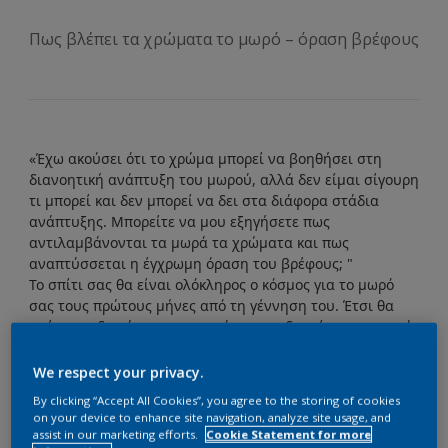
Πως βλέπει τα χρώματα το μωρό – όραση βρέφους
«Έχω ακούσει ότι το χρώμα μπορεί να βοηθήσει στη
διανοητική ανάπτυξη του μωρού, αλλά δεν είμαι σίγουρη
τι μπορεί και δεν μπορεί να δει στα διάφορα στάδια
ανάπτυξης. Μπορείτε να μου εξηγήσετε πως
αντιλαμβάνονται τα μωρά τα χρώματα και πως
αναπτύσσεται η έγχρωμη όραση του βρέφους; "
Το σπίτι σας θα είναι ολόκληρος ο κόσμος για το μωρό
σας τους πρώτους μήνες από τη γέννηση του. Έτσι θα
πρέπει το δωμάτιο του μωρού σας να διεγείρει τα οπτικά
του ερεθίσματα ώστε ο εγκέφαλος του να αναπτυχθεί και
να αρχίσει να εξερευνεί τον κόσμο γύρω του.
We respect your privacy.
Σύμφωνα με έρευνες, πάνω από το 40% των γονέων
By clicking “Accept All Cookies”, you agree to the storing of cookies
πιστεύουν ότι το χρώμα είναι σημαντικό για την
on your device to enhance site navigation, analyze site usage, and
ανάπτυξη ενός μωρού. Αλλά τι μπορούν πραγματικά να
assist in our marketing efforts.
Cookie Statement for more