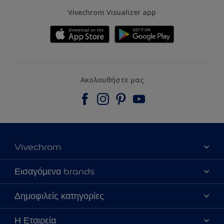
Vivechrom Visualizer app
Ακολουθήστε μας
Vivechrom
Εύρεση Καταστήματος
Εισαγόμενα brands
Επικοινωνία
Dulux Trade
Δημοφιλείς κατηγορίες
Τα νέα μας
Hammerite
Χρωματική Πιστότητα
Το Χρώμα της Χρονιάς 2020
Η Εταιρεία