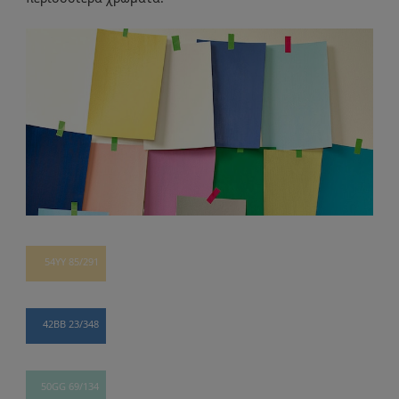
54YY 85/291
42BB 23/348
50GG 69/134