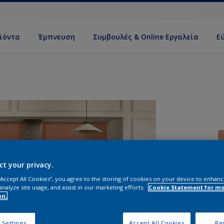
ϊόντα
Έμπνευση
Συμβουλές & Online Εργαλεία
Ε
ct your privacy.
 “Accept All Cookies”, you agree to the storing of cookies on your device to enhanc
analyze site usage, and assist in our marketing efforts.
Cookie Statement for m
on.
Π
 Settings
Accept All Cookies
Rej