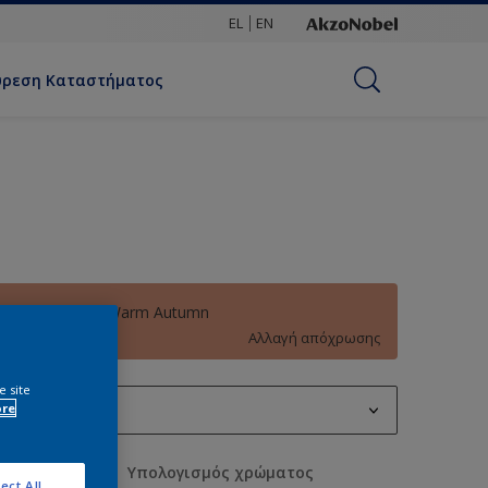
EL
EN
ύρεση Καταστήματος
60YR 40/297 Warm Autumn
Αλλαγή απόχρωσης
e site
0.72L
ore
0.72L
οσότητα
Υπολογισμός χρώματος
ect All