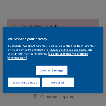
30RR 67/093 Raspberry White
Αλλαγή απόχρωσης
We respect your privacy.
Συσκευασία
By clicking “Accept All Cookies”, you agree to the storing of cookies
on your device to enhance site navigation, analyze site usage, and
0.75L
2.25L
assist in our marketing efforts.
Cookie Statement for more
information.
Ποσότητα
Υπολογισμός χρώματος
Cookies Settings
Υπολογισμός
Accept All Cookies
Reject All
Προσθήκη στο Workspace
Εύρεση Καταστήματος