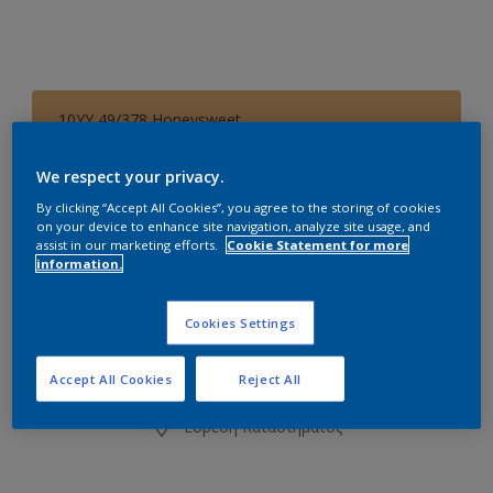
10YY 49/378 Honeysweet
Αλλαγή απόχρωσης
We respect your privacy.
By clicking “Accept All Cookies”, you agree to the storing of cookies
0.7L
on your device to enhance site navigation, analyze site usage, and
assist in our marketing efforts.
Cookie Statement for more
0.7L
information.
Ποσότητα
Υπολογισμός χρώματος
0.72L
Υπολογισμός
Cookies Settings
2.1L
2.16L
Accept All Cookies
Reject All
Προσθήκη στο Workspace
Εύρεση Καταστήματος