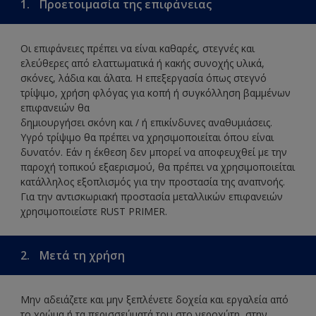
1.
Προετοιμασία της επιφάνειας
Οι επιφάνειες πρέπει να είναι καθαρές, στεγνές και
ελεύθερες από ελαττωματικά ή κακής συνοχής υλικά,
σκόνες, λάδια και άλατα. Η επεξεργασία όπως στεγνό
τρίψιμο, χρήση φλόγας για κοπή ή συγκόλληση βαμμένων
επιφανειών θα
δημιουργήσει σκόνη και / ή επικίνδυνες αναθυμιάσεις.
Υγρό τρίψιμο θα πρέπει να χρησιμοποιείται όπου είναι
δυνατόν. Εάν η έκθεση δεν μπορεί να αποφευχθεί με την
παροχή τοπικού εξαερισμού, θα πρέπει να χρησιμοποιείται
κατάλληλος εξοπλισμός για την προστασία της αναπνοής.
Για την αντισκωριακή προστασία μεταλλικών επιφανειών
χρησιμοποιείστε RUST PRIMER.
2.
Μετά τη χρήση
Μην αδειάζετε και μην ξεπλένετε δοχεία και εργαλεία από
το χρώμα ή τα περισσεύματά του στο νεροχύτη, στην