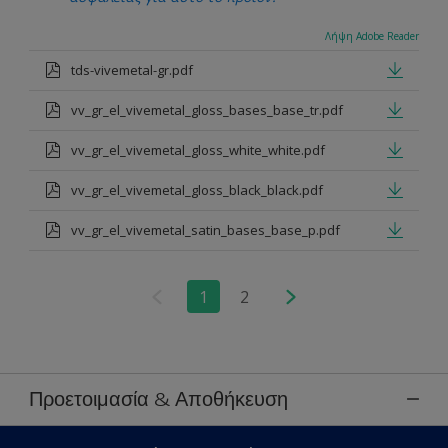
Λήψη Adobe Reader
tds-vivemetal-gr.pdf
vv_gr_el_vivemetal_gloss_bases_base_tr.pdf
vv_gr_el_vivemetal_gloss_white_white.pdf
vv_gr_el_vivemetal_gloss_black_black.pdf
vv_gr_el_vivemetal_satin_bases_base_p.pdf
1
2
Προετοιμασία & Αποθήκευση