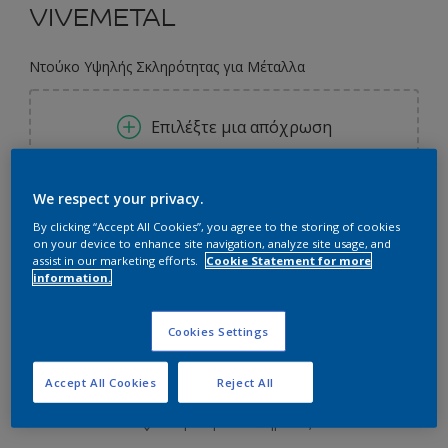
VIVEMETAL
Ντούκο Υψηλής Σκληρότητας για Μέταλλα
Επιλέξτε μια απόχρωση
We respect your privacy.
Συσκευασία
By clicking “Accept All Cookies”, you agree to the storing of cookies
0.75L
2.25L
2.5L
on your device to enhance site navigation, analyze site usage, and
assist in our marketing efforts.
Cookie Statement for more
information.
Ποσότητα
Υπολογισμός χρώματος
Υπολογισμός
Cookies Settings
Accept All Cookies
Reject All
Προσθήκη στο Workspace
Εύρεση Καταστήματος