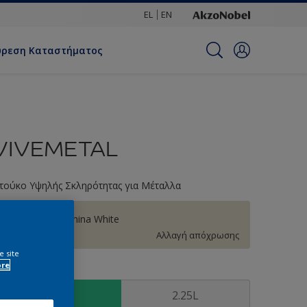
EL
EN
ύρεση Καταστήματος
VIVEMETAL
τούκο Υψηλής Σκληρότητας για Μέταλλα
45YY 74/073 China White
Αλλαγή απόχρωσης
e site
ore
υσκευασία
0.75L
2.25L