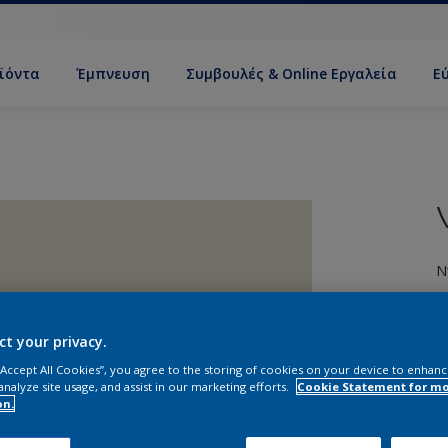
ϊόντα
Έμπνευση
Συμβουλές & Online Εργαλεία
Ε
Ν
ct your privacy.
 “Accept All Cookies”, you agree to the storing of cookies on your device to enhanc
analyze site usage, and assist in our marketing efforts.
Cookie Statement for m
Σ
on.