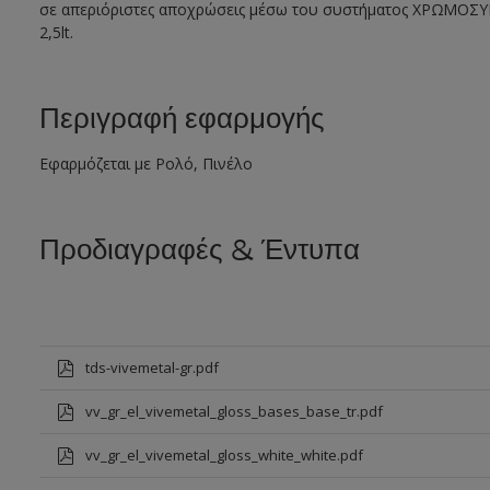
σε απεριόριστες αποχρώσεις μέσω του συστήματος XΡΩΜΟΣΥΝ
2,5lt.
Περιγραφή εφαρμογής
Εφαρμόζεται με Ρολό, Πινέλο
Προδιαγραφές & Έντυπα
tds-vivemetal-gr.pdf
vv_gr_el_vivemetal_gloss_bases_base_tr.pdf
vv_gr_el_vivemetal_gloss_white_white.pdf