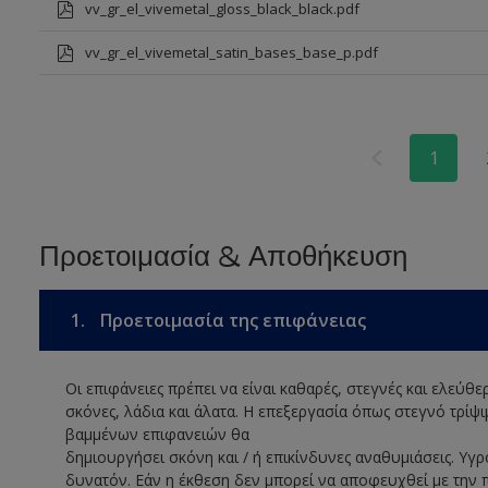
vv_gr_el_vivemetal_gloss_black_black.pdf
vv_gr_el_vivemetal_satin_bases_base_p.pdf
1
Προετοιμασία & Αποθήκευση
1.
Προετοιμασία της επιφάνειας
Οι επιφάνειες πρέπει να είναι καθαρές, στεγνές και ελεύθ
σκόνες, λάδια και άλατα. Η επεξεργασία όπως στεγνό τρί
βαμμένων επιφανειών θα
δημιουργήσει σκόνη και / ή επικίνδυνες αναθυμιάσεις. Υγρ
δυνατόν. Εάν η έκθεση δεν μπορεί να αποφευχθεί με την 