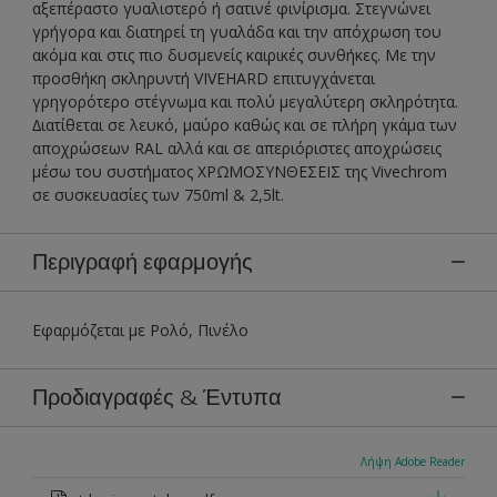
αξεπέραστο γυαλιστερό ή σατινέ φινίρισμα. Στεγνώνει
γρήγορα και διατηρεί τη γυαλάδα και την απόχρωση του
ακόμα και στις πιο δυσμενείς καιρικές συνθήκες. Με την
προσθήκη σκληρυντή VIVEHARD επιτυγχάνεται
γρηγορότερο στέγνωμα και πολύ μεγαλύτερη σκληρότητα.
∆ιατίθεται σε λευκό, μαύρο καθώς και σε πλήρη γκάμα των
αποχρώσεων RAL αλλά και σε απεριόριστες αποχρώσεις
μέσω του συστήματος XΡΩΜΟΣΥΝΘΕΣΕΙΣ της Vivechrom
σε συσκευασίες των 750ml & 2,5lt.
Περιγραφή εφαρμογής
Εφαρμόζεται με Ρολό, Πινέλο
Προδιαγραφές & Έντυπα
Λήψη Adobe Reader