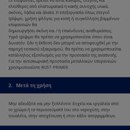
Οι επιφάνειες πρέπει να είναι καθαρές, στεγνές και
ελεύθερες από ελαττωματικά ή κακής συνοχής υλικά,
σκόνες, λάδια και άλατα. Η επεξεργασία όπως στεγνό
τρίψιμο, χρήση φλόγας για κοπή ή συγκόλληση βαμμένων
επιφανειών θα
δημιουργήσει σκόνη και / ή επικίνδυνες αναθυμιάσεις.
Υγρό τρίψιμο θα πρέπει να χρησιμοποιείται όπου είναι
δυνατόν. Εάν η έκθεση δεν μπορεί να αποφευχθεί με την
παροχή τοπικού εξαερισμού, θα πρέπει να χρησιμοποιείται
κατάλληλος εξοπλισμός για την προστασία της αναπνοής.
Για την αντισκωριακή προστασία μεταλλικών επιφανειών
χρησιμοποιείστε RUST PRIMER.
2.
Μετά τη χρήση
Μην αδειάζετε και μην ξεπλένετε δοχεία και εργαλεία από
το χρώμα ή τα περισσεύματά του στο νεροχύτη, στην
τουαλέτα, στην αποχέτευση ή στον κάδο απορριμμάτων.