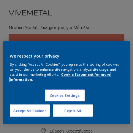
VIVEMETAL
Ντούκο Υψηλής Σκληρότητας για Μέταλλα
26YR 30/511 Oriental Coral
Αλλαγή απόχρωσης
We respect your privacy.
By clicking “Accept All Cookies”, you agree to the storing of cookies
Συσκευασία
on your device to enhance site navigation, analyze site usage, and
0.75L
2.25L
assist in our marketing efforts.
Cookie Statement for more
information.
Ποσότητα
Υπολογισμός χρώματος
Cookies Settings
Υπολογισμός
Accept All Cookies
Reject All
Προσθήκη στο Workspace
Εύρεση Καταστήματος