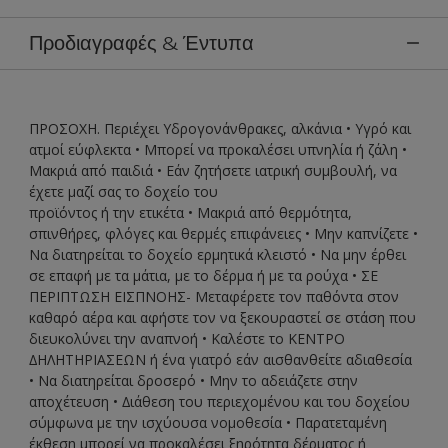
Προδιαγραφές & Έντυπα
ΠΡΟΣΟΧΗ. Περιέχει Υδρογονάνθρακες, αλκάνια • Υγρό και
ατµοί εύφλεκτα • Μπορεί να προκαλέσει υπνηλία ή ζάλη •
Mακριά από παιδιά • Εάν ζητήσετε ιατρική συµβουλή, να
έχετε µαζί σας το δοχείο του
προϊόντος ή την ετικέτα • Μακριά από θερµότητα,
σπινθήρες, φλόγες και θερµές επιφάνειες • Μην καπνίζετε •
Να διατηρείται το δοχείο ερµητικά κλειστό • Να µην έρθει
σε επαφή µε τα µάτια, µε το δέρµα ή µε τα ρούχα • ΣΕ
ΠΕΡΙΠΤΩΣΗ ΕΙΣΠΝΟΗΣ- Μεταφέρετε τον παθόντα στον
καθαρό αέρα και αφήστε τον να ξεκουραστεί σε στάση που
διευκολύνει την αναπνοή • Καλέστε το ΚΕΝΤΡΟ
∆ΗΛΗΤΗΡΙΑΣΕΩΝ ή ένα γιατρό εάν αισθανθείτε αδιαθεσία
• Να διατηρείται δροσερό • Μην το αδειάζετε στην
αποχέτευση • ∆ιάθεση του περιεχοµένου και του δοχείου
σύµφωνα µε την ισχύουσα νοµοθεσία • Παρατεταµένη
έκθεση µπορεί να προκαλέσει ξηρότητα δέρµατος ή