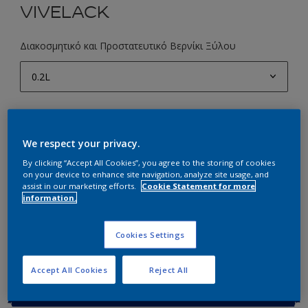
VIVELACK
Διακοσμητικό και Προστατευτικό Βερνίκι Ξύλου
0.2L
0.2L
Ποσότητα
Υπολογισμός χρώματος
0.74L
Υπολογισμός
We respect your privacy.
0.75L
By clicking “Accept All Cookies”, you agree to the storing of cookies
on your device to enhance site navigation, analyze site usage, and
2.35L
Προσθήκη στο Workspace
assist in our marketing efforts.
Cookie Statement for more
information.
2.5L
Εύρεση Καταστήματος
Cookies Settings
Accept All Cookies
Reject All
Βασικές πληροφορίες