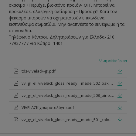
σκάσιµο • Περιέχει βιοκτόνο προϊόν- OIT. Μπορεί να
προκαλέσει αλλεργική αντίδραση • Προσοχή! Κατά τον
ψεκασµό µπορούν να σχηµατιστούν επικίνδυνα
εισπνεύσιµα σωµατίδια. Μην αναπνέετε το εκνέφωµα ή τα
σταγονίδια.
Τηλέφωνο Κέντρου Δηλητηριάσεων για Ελλάδα- 210
7793777 / για Κύπρο- 1401
Λήψη Adobe Reader
tds-vivelack-gr.pdf
vv_gr_el_vivelack_gloss_ready__made_502_oak.pdf
vv_gr_el_vivelack_gloss_ready__made_508_pine.pdf
VIVELACK χρωματολόγιο.pdf
vv_gr_el_vivelack_gloss_ready__made_501_colourless.pdf