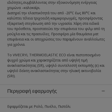
ιδιότητες,συμβάλλοντας στην εξοικονόμηση ενέργειας
χειμώνα –καλοκαίρι.
∆ιατηρεί την ελαστικότητά του από -20°C έως 80°C και
καλύπτει τέλεια τριχοειδή καιμικρορωγμές, προσφέροντας
εξαιρετική στεγάνωση από την υγρασία. Χάρη στα ειδικά
του πρόσθετα, προστατεύει την επιφάνεια του φιλμ από τη
μούχλα και τις πρασινίλες. Προσφέρει μία θαυμάσια ματ
επιφάνεια και οι αποχρώσεις του παραμένουν αναλλοίωτες
για χρόνια.
To VIVECRYL THERMOELASTIC ECO είναι πιστοποιημένο
ψυχρό χρώμα και χαρακτηρίζεται από υψηλή τιμή
ανακλαστικότητας (SR), υψηλό συντελεστή εκπομπής (ε) και
υψηλό δείκτη ανακλαστικότητας στην ηλιακή ακτινοβολία
(SRI).
Περιγραφή εφαρμογής
Εφαρμόζεται με Ρολό, Πινέλο, Πιστόλι