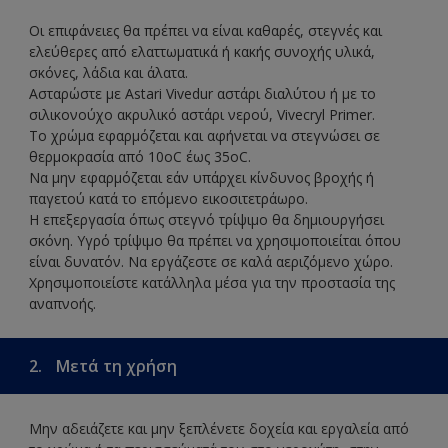
Οι επιφάνειες θα πρέπει να είναι καθαρές, στεγνές και
ελεύθερες από ελαττωματικά ή κακής συνοχής υλικά,
σκόνες, λάδια και άλατα.
Ασταρώστε με Astari Vivedur αστάρι διαλύτου ή με το
σιλικονούχο ακρυλικό αστάρι νερού, Vivecryl Primer.
Το χρώμα εφαρμόζεται και αφήνεται να στεγνώσει σε
θερμοκρασία από 10oC έως 35oC.
Να μην εφαρμόζεται εάν υπάρχει κίνδυνος βροχής ή
παγετού κατά το επόμενο εικοσιτετράωρο.
Η επεξεργασία όπως στεγνό τρίψιμο θα δημιουργήσει
σκόνη. Υγρό τρίψιμο θα πρέπει να χρησιμοποιείται όπου
είναι δυνατόν. Να εργάζεστε σε καλά αεριζόμενο χώρο.
Χρησιμοποιείστε κατάλληλα μέσα για την προστασία της
αναπνοής.
2.
Μετά τη χρήση
Μην αδειάζετε και μην ξεπλένετε δοχεία και εργαλεία από