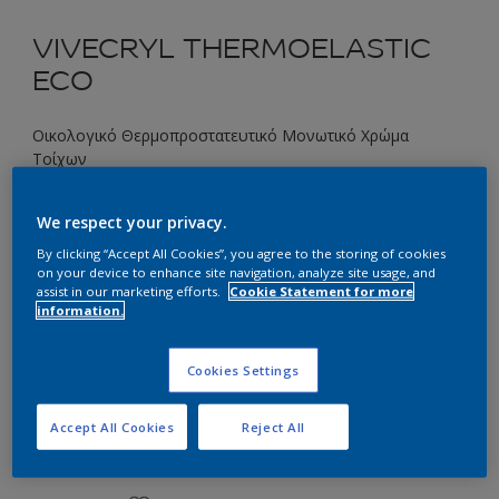
VIVECRYL THERMOELASTIC
ECO
Οικολογικό Θερμοπροστατευτικό Μονωτικό Χρώμα
Τοίχων
93RB 27/376 Rosita
We respect your privacy.
Αλλαγή απόχρωσης
By clicking “Accept All Cookies”, you agree to the storing of cookies
on your device to enhance site navigation, analyze site usage, and
assist in our marketing efforts.
Cookie Statement for more
Συσκευασία
information.
2.9LL
9.7L
Cookies Settings
Ποσότητα
Υπολογισμός χρώματος
Accept All Cookies
Reject All
Υπολογισμός