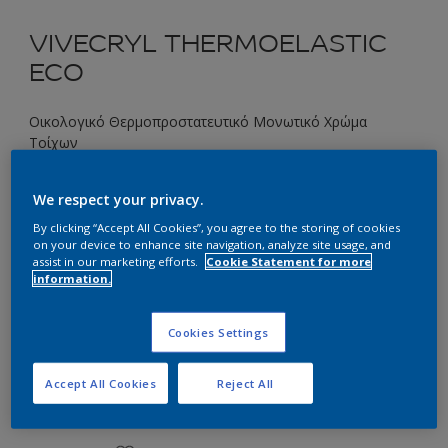
VIVECRYL THERMOELASTIC
ECO
Οικολογικό Θερμοπροστατευτικό Μονωτικό Χρώμα
Τοίχων
10GG 72/219 Menthe
We respect your privacy.
Αλλαγή απόχρωσης
By clicking “Accept All Cookies”, you agree to the storing of cookies
on your device to enhance site navigation, analyze site usage, and
assist in our marketing efforts.
Cookie Statement for more
Συσκευασία
information.
3L
10L
Cookies Settings
Ποσότητα
Υπολογισμός χρώματος
Accept All Cookies
Reject All
Υπολογισμός