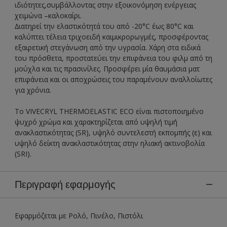
ιδιότητες,συμβάλλοντας στην εξοικονόμηση ενέργειας
χειμώνα –καλοκαίρι.
∆ιατηρεί την ελαστικότητά του από -20°C έως 80°C και
καλύπτει τέλεια τριχοειδή καιμικρορωγμές, προσφέροντας
εξαιρετική στεγάνωση από την υγρασία. Χάρη στα ειδικά
του πρόσθετα, προστατεύει την επιφάνεια του φιλμ από τη
μούχλα και τις πρασινίλες. Προσφέρει μία θαυμάσια ματ
επιφάνεια και οι αποχρώσεις του παραμένουν αναλλοίωτες
για χρόνια.
To VIVECRYL THERMOELASTIC ECO είναι πιστοποιημένο
ψυχρό χρώμα και χαρακτηρίζεται από υψηλή τιμή
ανακλαστικότητας (SR), υψηλό συντελεστή εκπομπής (ε) και
υψηλό δείκτη ανακλαστικότητας στην ηλιακή ακτινοβολία
(SRI).
Περιγραφή εφαρμογής
Εφαρμόζεται με Ρολό, Πινέλο, Πιστόλι