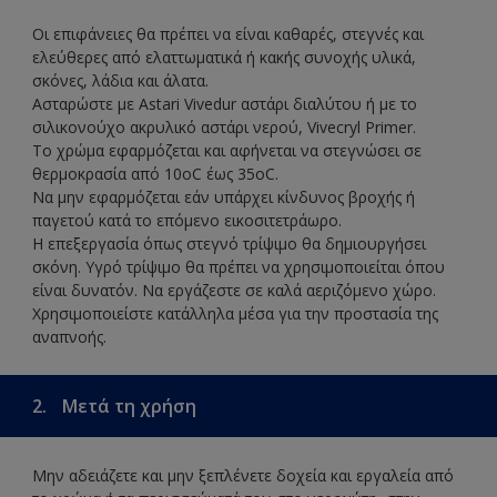
Οι επιφάνειες θα πρέπει να είναι καθαρές, στεγνές και
ελεύθερες από ελαττωματικά ή κακής συνοχής υλικά,
σκόνες, λάδια και άλατα.
Ασταρώστε με Astari Vivedur αστάρι διαλύτου ή με το
σιλικονούχο ακρυλικό αστάρι νερού, Vivecryl Primer.
Το χρώμα εφαρμόζεται και αφήνεται να στεγνώσει σε
θερμοκρασία από 10oC έως 35oC.
Να μην εφαρμόζεται εάν υπάρχει κίνδυνος βροχής ή
παγετού κατά το επόμενο εικοσιτετράωρο.
Η επεξεργασία όπως στεγνό τρίψιμο θα δημιουργήσει
σκόνη. Υγρό τρίψιμο θα πρέπει να χρησιμοποιείται όπου
είναι δυνατόν. Να εργάζεστε σε καλά αεριζόμενο χώρο.
Χρησιμοποιείστε κατάλληλα μέσα για την προστασία της
αναπνοής.
2.
Μετά τη χρήση
Μην αδειάζετε και μην ξεπλένετε δοχεία και εργαλεία από