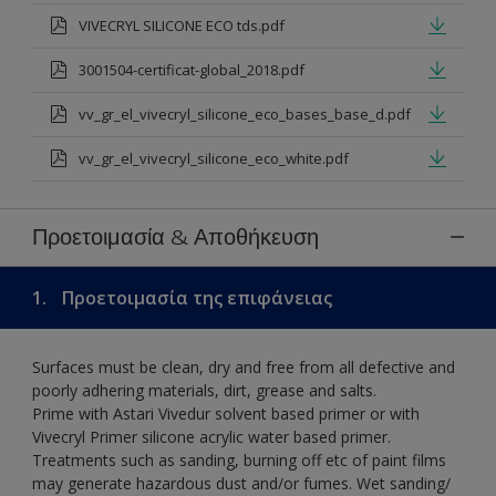
VIVECRYL SILICONE ECO tds.pdf
3001504-certificat-global_2018.pdf
vv_gr_el_vivecryl_silicone_eco_bases_base_d.pdf
vv_gr_el_vivecryl_silicone_eco_white.pdf
Προετοιμασία & Αποθήκευση
1.
Προετοιμασία της επιφάνειας
Surfaces must be clean, dry and free from all defective and
poorly adhering materials, dirt, grease and salts.
Prime with Astari Vivedur solvent based primer or with
Vivecryl Primer silicone acrylic water based primer.
Treatments such as sanding, burning off etc of paint films
may generate hazardous dust and/or fumes. Wet sanding/