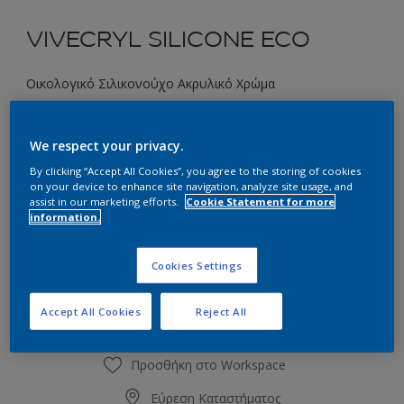
VIVECRYL SILICONE ECO
Οικολογικό Σιλικονούχο Ακρυλικό Χρώμα
90YR 34/468 Golden Tan
We respect your privacy.
Αλλαγή απόχρωσης
By clicking “Accept All Cookies”, you agree to the storing of cookies
on your device to enhance site navigation, analyze site usage, and
Συσκευασία
assist in our marketing efforts.
Cookie Statement for more
information.
2.9L
9.7L
Cookies Settings
Ποσότητα
Υπολογισμός χρώματος
Υπολογισμός
Accept All Cookies
Reject All
Προσθήκη στο Workspace
Εύρεση Καταστήματος