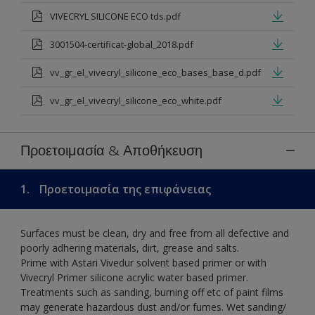
VIVECRYL SILICONE ECO tds.pdf
3001504-certificat-global_2018.pdf
vv_gr_el_vivecryl_silicone_eco_bases_base_d.pdf
vv_gr_el_vivecryl_silicone_eco_white.pdf
Προετοιμασία & Αποθήκευση
1.
Προετοιμασία της επιφάνειας
Surfaces must be clean, dry and free from all defective and
poorly adhering materials, dirt, grease and salts.
Prime with Astari Vivedur solvent based primer or with
Vivecryl Primer silicone acrylic water based primer.
Treatments such as sanding, burning off etc of paint films
may generate hazardous dust and/or fumes. Wet sanding/