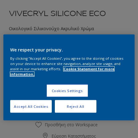
VIVECRYL SILICONE ECO
Οικολογικό Σιλικονούχο Ακρυλικό Χρώμα
42RB 21/094 Plum Paste
We respect your privacy.
Αλλαγή απόχρωσης
By clicking “Accept All Cookies”, you agree to the storing of cookies
on your device to enhance site navigation, analyze site usage, and
Συσκευασία
assist in our marketing efforts.
Cookie Statement for more
information.
2.9L
9.7L
Cookies Settings
Ποσότητα
Υπολογισμός χρώματος
Υπολογισμός
Accept All Cookies
Reject All
Προσθήκη στο Workspace
Εύρεση Καταστήματος