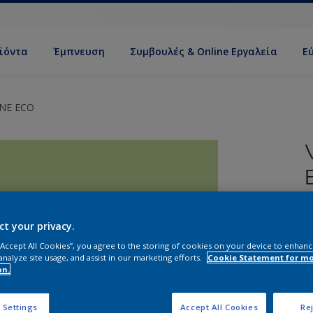
ϊόντα
Έμπνευση
Συμβουλές & Online Εργαλεία
Ε
ONE ECO
Ο
ct your privacy.
 “Accept All Cookies”, you agree to the storing of cookies on your device to enhanc
analyze site usage, and assist in our marketing efforts.
Cookie Statement for m
on.
Σ
 Settings
Accept All Cookies
Rej