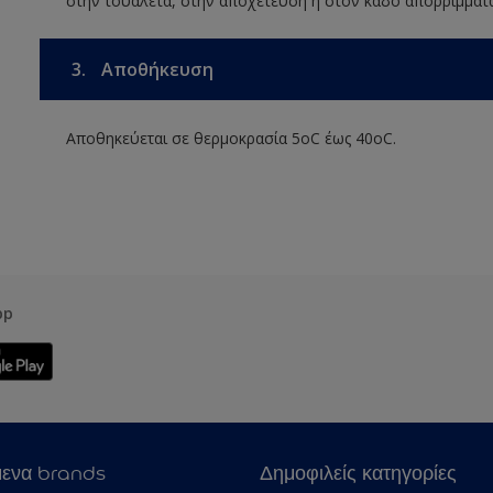
στην τουαλέτα, στην αποχέτευση ή στον κάδο απορριμμάτ
3.
Αποθήκευση
Αποθηκεύεται σε θερμοκρασία 5οC έως 40οC.
pp
μενα brands
Δημοφιλείς κατηγορίες