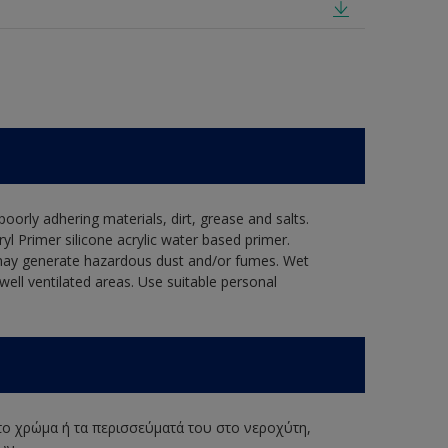
oorly adhering materials, dirt, grease and salts.
yl Primer silicone acrylic water based primer.
s may generate hazardous dust and/or fumes. Wet
well ventilated areas. Use suitable personal
 το χρώμα ή τα περισσεύματά του στο νεροχύτη,