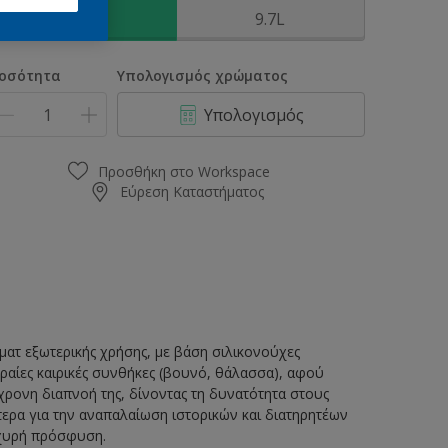
2.9L
9.7L
οσότητα
Υπολογισμός χρώματος
Υπολογισμός
Προσθήκη στο Workspace
Εύρεση Καταστήματος
ματ εξωτερικής χρήσης, με βάση σιλικονούχες
ακραίες καιρικές συνθήκες (βουνό, θάλασσα), αφού
χρονη διαπνοή της, δίνοντας τη δυνατότητα στους
τερα για την αναπαλαίωση ιστορικών και διατηρητέων
ισχυρή πρόσφυση.