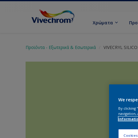
Χρώματα
Προ
Προϊόντα - Εξωτερικά & Εσωτερικά
VIVECRYL SILIC
We respe
By clicking
navigation, 
informati
Cookies