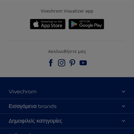
Vivechrom Visualizer app
Ακολουθήστε μας
Vivechrom
Εύρεση Καταστήματος
Εισαγόμενα brands
Επικοινωνία
Dulux Trade
Δημοφιλείς κατηγορίες
Τα νέα μας
Hammerite
Χρωματική Πιστότητα
Το Χρώμα της Χρονιάς 2020