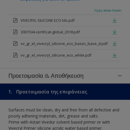
Λήψη Adobe Reader
VIVECRYL SILICONE ECO tds.pdf
3001504-certificat-global_2018.pdf
vv_gr_el_vivecryl_silicone_eco_bases_base_d.pdf
vv_gr_el_vivecryl_silicone_eco_white.pdf
Προετοιμασία & Αποθήκευση
1.
Προετοιμασία της επιφάνειας
Surfaces must be clean, dry and free from all defective and
poorly adhering materials, dirt, grease and salts.
Prime with Astari Vivedur solvent based primer or with
Vivecryl Primer silicone acrylic water based primer.