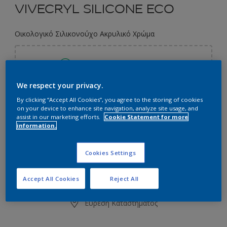
VIVECRYL SILICONE ECO
Οικολογικό Σιλικονούχο Ακρυλικό Χρώμα
Επιλέξτε μια απόχρωση
We respect your privacy.
By clicking “Accept All Cookies”, you agree to the storing of cookies
2.9L
on your device to enhance site navigation, analyze site usage, and
assist in our marketing efforts.
Cookie Statement for more
information.
2.9L
Ποσότητα
Υπολογισμός χρώματος
3L
Cookies Settings
Υπολογισμός
9.7L
Accept All Cookies
Reject All
10L
Προσθήκη στο Workspace
Εύρεση Καταστήματος