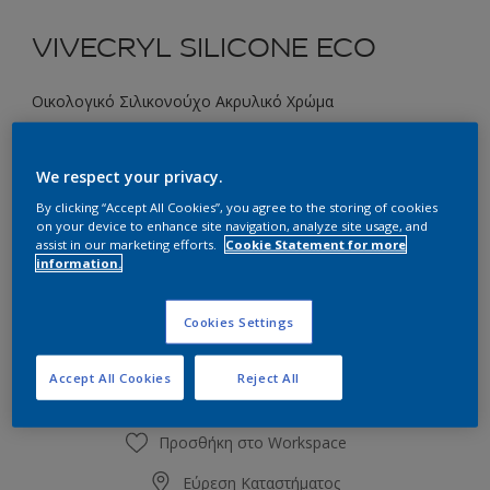
VIVECRYL SILICONE ECO
Οικολογικό Σιλικονούχο Ακρυλικό Χρώμα
16GY 54/615 Midgetgolf Green
We respect your privacy.
Αλλαγή απόχρωσης
By clicking “Accept All Cookies”, you agree to the storing of cookies
on your device to enhance site navigation, analyze site usage, and
Συσκευασία
assist in our marketing efforts.
Cookie Statement for more
information.
2.9L
9.7L
Cookies Settings
Ποσότητα
Υπολογισμός χρώματος
Υπολογισμός
Accept All Cookies
Reject All
Προσθήκη στο Workspace
Εύρεση Καταστήματος