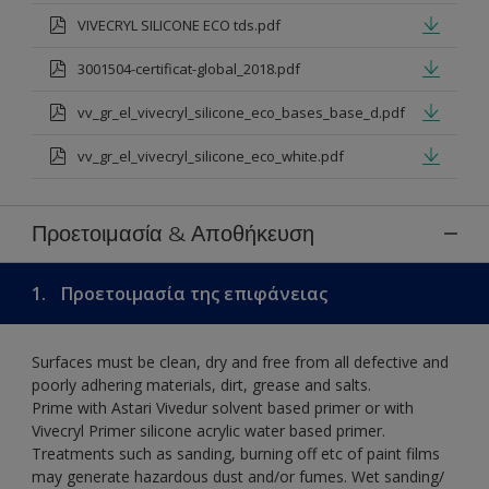
VIVECRYL SILICONE ECO tds.pdf
3001504-certificat-global_2018.pdf
vv_gr_el_vivecryl_silicone_eco_bases_base_d.pdf
vv_gr_el_vivecryl_silicone_eco_white.pdf
Προετοιμασία & Αποθήκευση
1.
Προετοιμασία της επιφάνειας
Surfaces must be clean, dry and free from all defective and
poorly adhering materials, dirt, grease and salts.
Prime with Astari Vivedur solvent based primer or with
Vivecryl Primer silicone acrylic water based primer.
Treatments such as sanding, burning off etc of paint films
may generate hazardous dust and/or fumes. Wet sanding/