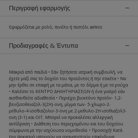
Περιγραφή εφαρμογής
Εφαρμόζεται με ρολό, πινέλο ή πιστόλι airless
Προδιαγραφές & Έντυπα
Μακριά από παιδιά • Εάν ζητήσετε ιατρική συµβουλή, να
έχετε µαζί σας το δοχείο του προϊόντος ή την ετικέτα • Να
µην έρθει σε επαφή µε τα µάτια, µε το δέρµα ή µε τα ρούχα
• Καλέστε το ΚΕΝΤΡΟ ∆ΗΛΗΤΗΡΙΑΣΕΩΝ ή ένα γιατρό εάν
αισθανθείτε αδιαθεσία • Περιέχει βιοκτόνο προϊόν- 1,2-
βενζισοθειαζολ-3(2Η)-ονη, μίγμα των- 5-χλωρο-2-
μεθυλο-4-ισοθιαζολιν-3-ονη με 2-μεθυλο-2Η-ισοθιαζολ3-
ονη (3-1) και ΟΙΤ. Μπορεί να προκαλέσει αλλεργική
αντίδραση • Διάθεση του περιεχομένου και του δοχείου
σύμφωνα με την ισχύουσα νομοθεσία. • Προσοχή! Κατά
τον ψεκασμό μπορούν να σχηματιστούν επικίνδυνα