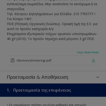
εισπνεύσιμα σωματίδια. Μην αναπνέετε το εκνέφωμα ή τα
σταγονίδια.
Τηλ. Κέντρου Δηλητηριάσεων για Ελλάδα- 210 7793777 /
Για Κύπρο-1401.
ΠΟΕ (Πτητικές Οργανικές Ενώσεις)- Οριακή τιµή της Ε.Ε. για
αυτό το προϊόν κατηγορία Α/γ
Επιχρίσµατα εξωτερικών τοίχων ορυκτών υποστρωµάτων-
40 g/l (2010). Το προϊόν περιέχει κατά µέγιστο 3 g/l ΠΟΕ.
Λήψη Adobe Reader
tdsvivecrylrestoregr.pdf
Προετοιμασία & Αποθήκευση
1.
Προετοιμασία της επιφάνειας
• Οι επιφάνειες πρέπει να είναι καθαρές και στεγνές.