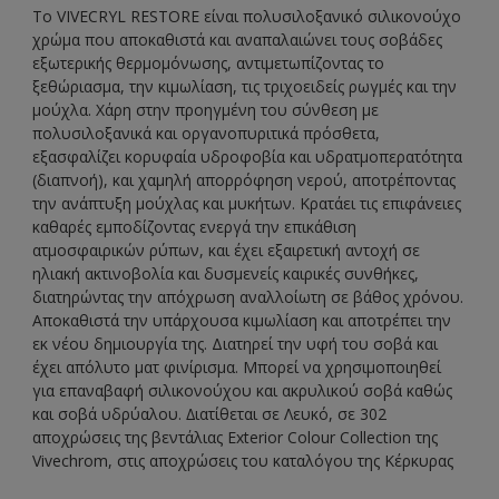
Το VIVECRYL RESTORE είναι πολυσιλοξανικό σιλικονούχο
χρώμα που αποκαθιστά και αναπαλαιώνει τους σοβάδες
εξωτερικής θερμομόνωσης, αντιμετωπίζοντας το
ξεθώριασμα, την κιμωλίαση, τις τριχοειδείς ρωγμές και την
μούχλα. Χάρη στην προηγμένη του σύνθεση με
πολυσιλοξανικά και οργανοπυριτικά πρόσθετα,
εξασφαλίζει κορυφαία υδροφοβία και υδρατμοπερατότητα
(διαπνοή), και χαμηλή απορρόφηση νερού, αποτρέποντας
την ανάπτυξη μούχλας και μυκήτων. Κρατάει τις επιφάνειες
καθαρές εμποδίζοντας ενεργά την επικάθιση
ατμοσφαιρικών ρύπων, και έχει εξαιρετική αντοχή σε
ηλιακή ακτινοβολία και δυσμενείς καιρικές συνθήκες,
διατηρώντας την απόχρωση αναλλοίωτη σε βάθος χρόνου.
Αποκαθιστά την υπάρχουσα κιμωλίαση και αποτρέπει την
εκ νέου δημιουργία της. Διατηρεί την υφή του σοβά και
έχει απόλυτο ματ φινίρισμα. Μπορεί να χρησιμοποιηθεί
για επαναβαφή σιλικονούχου και ακρυλικού σοβά καθώς
και σοβά υδρύαλου. ∆ιατίθεται σε Λευκό, σε 302
αποχρώσεις της βεντάλιας Exterior Colour Collection της
Vivechrom, στις αποχρώσεις του καταλόγου της Κέρκυρας