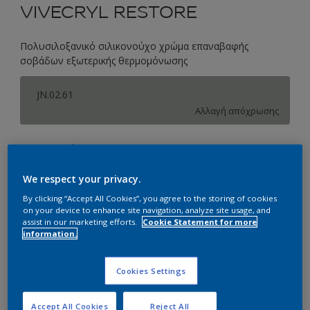
VIVECRYL RESTORE
Πολυσιλοξανικό σιλικονούχο χρώµα επαναβαφής
σοβάδων εξωτερικής θερμομόνωσης
JN.02.61
Αλλαγή απόχρωσης
Συσκευασία
2.9
9.7
We respect your privacy.
By clicking “Accept All Cookies”, you agree to the storing of cookies
Ποσότητα
Υπολογισμός χρώματος
on your device to enhance site navigation, analyze site usage, and
assist in our marketing efforts.
Cookie Statement for more
information.
Υπολογισμός
Cookies Settings
Προσθήκη στο Workspace
Εύρεση Καταστήματος
Accept All Cookies
Reject All