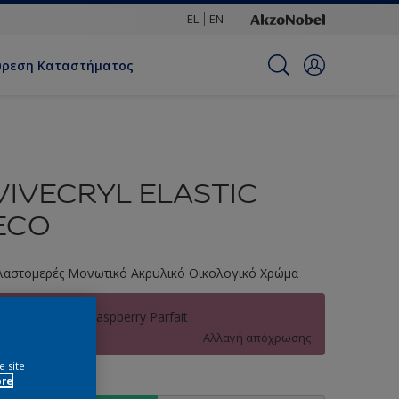
EL
EN
ύρεση Καταστήματος
VIVECRYL ELASTIC
ECO
λαστομερές Μονωτικό Ακρυλικό Οικολογικό Χρώμα
30RR 23/270 Raspberry Parfait
Αλλαγή απόχρωσης
e site
ore
υσκευασία