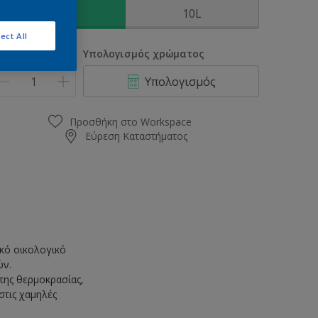
3L
10L
ect All
οσότητα
Υπολογισμός χρώματος
Υπολογισμός
Προσθήκη στο Workspace
Εύρεση Καταστήματος
κό οικολογικό
ών.
 της θερμοκρασίας,
στις χαμηλές