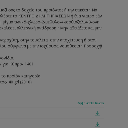
μαζί σας το δοχείο του προϊόντος ή την ετικέτα • Να
 • Καλέστε το ΚΕΝΤΡΟ ΔΗΛΗΤΗΡΙΑΣΕΩΝ ή ένα γιατρό εάν
η, μίγμα των- 5-χλωρο-2-μεθυλο-4-ισοθιαζολιν-3-ονη
οκαλέσει αλλεργική αντίδραση • Μην αδειάζετε και μην
 νεροχύτη, στην τουαλέτα, στην αποχέτευση ή στον
είου σύμφωνα με την ισχύουσα νομοθεσία • Προσοχή!
ονίδια.
 για Κύπρο- 1401
ό το προϊόν κατηγορία
ς- 40 g/l (2010).
Λήψη Adobe Reader