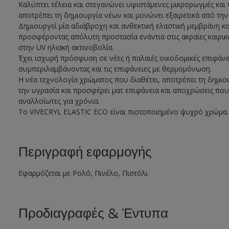
Καλύπτει τέλεια και στεγανώνει υφιστάμενες μικρορωγμές και 
αποτρέπει τη δημιουργία νέων και μονώνει εξαιρετικά από την
Δημιουργεί μία αδιάβροχη και ανθεκτική ελαστική μεμβράνη κ
προσφέροντας απόλυτη προστασία ενάντια στις ακραίες καιρικ
στην UV ηλιακή ακτινοβολία.
Έχει ισχυρή πρόσφυση σε νέες ή παλαιές οικοδομικές επιφάνει
συμπεριλαμβάνοντας και τις επιφάνειες με θερμομόνωση.
Η νέα τεχνολογία χρώματος που διαθέτει, αποτρέπει τη δημι
την υγρασία και προσφέρει ματ επιφάνεια και αποχρώσεις πο
αναλλοίωτες για χρόνια.
To VIVECRYL ELASTIC ECO είναι πιστοποιημένο ψυχρό χρώμα.
Περιγραφή εφαρμογής
Εφαρμόζεται με Ρολό, Πινέλο, Πιστόλι
Προδιαγραφές & Έντυπα