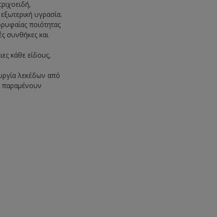
τριχοειδή,
 εξωτερική υγρασία.
ορυφαίας ποιότητας
ές συνθήκες και
ες κάθε είδους,
ουργία λεκέδων από
υ παραμένουν