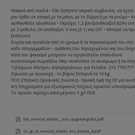
Μακριά από παιδιά • Εάν ζητήσετε ιατρική συμβουλή, να έχετε 
μην έρθει σε επαφή με τα μάτια, με το δέρμα ή με τα ρούχα
αισθανθείτε αδιαθεσία • Περιέχει 1,2-βενζισοθειαζολ3(2Η)-ον
με 2-μεθυλο-2H-ισοθιαζολ-3-ονη (3-1) και ΟΙΤ • Μπορεί να πρ
ξεπλένετε
δοχεία και εργαλεία από το χρώμα ή τα περισσεύματά του στο
κάδο απορριμμάτων • Διάθεση του περιεχομένου και του δοχ
Κατά τον ψεκασµό µπορούν να σχηατιστούν επικίνδυνα
εισπνεύσιµα σωµατίδια. Μην αναπνέετε το εκνέφωµα ή τα σταγ
Τηλέφωνο Κέντρου Δηλητηριάσεων για Ελλάδα- 210 7793777 /
Σηκώστε με προσοχή - το βάρος ξεπερνά τα 10 kg.
ΠΟΕ (Πτητικές Οργανικές Ενώσεις)- Οριακή τιμή της ΕΕ για αυτ
A/γ Επιχρίσματα για εξωτερικούς τοίχους ορυκτού υποστρώματο
To προϊόν περιέχει κατά μέγιστο 9 g/l ΠΟΕ.
tds_vivecryl_elastic__eco_upgradegrdoc.pdf
vv_gr_el_vivecryl_elastic_eco_bases_d.pdf