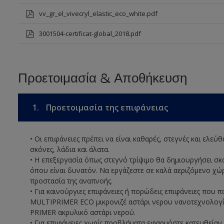
vv_gr_el_vivecryl_elastic_eco_white.pdf
3001504-certificat-global_2018.pdf
Προετοιμασία & Αποθήκευση
1.
Προετοιμασία της επιφάνειας
• Οι επιφάνειες πρέπει να είναι καθαρές, στεγνές και ελεύ
σκόνες, λάδια και άλατα.
• Η επεξεργασία όπως στεγνό τρίψιμο θα δημιουργήσει σκό
όπου είναι δυνατόν. Να εργάζεστε σε καλά αεριζόμενο χώρ
προστασία της αναπνοής.
• Για καινούργιες επιφάνειες ή πορώδεις επιφάνειες που
MULTIPRIMER ECO μικρονιζέ αστάρι νερου νανοτεχνολογί
PRIMER ακρυλικό αστάρι νερού.
• Για επιφάνειες χωρίς προβλήματα εφαρμόστε κατευθείαν