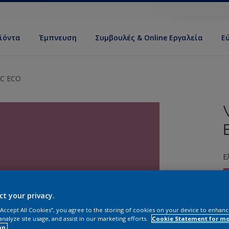
ϊόντα
Έμπνευση
Συμβουλές & Online Εργαλεία
Ε
IC ECO
Ε
ct your privacy.
 “Accept All Cookies”, you agree to the storing of cookies on your device to enhanc
analyze site usage, and assist in our marketing efforts.
Cookie Statement for m
Σ
on.