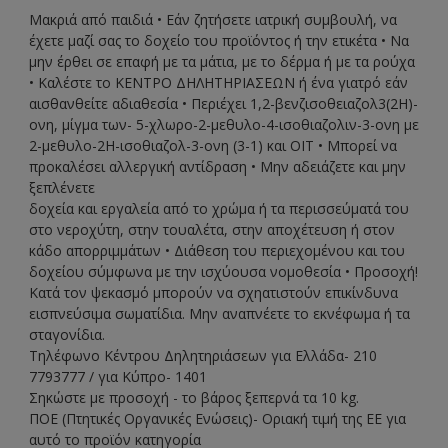
Μακριά από παιδιά • Εάν ζητήσετε ιατρική συμβουλή, να
έχετε μαζί σας το δοχείο του προϊόντος ή την ετικέτα • Να
μην έρθει σε επαφή με τα μάτια, με το δέρμα ή με τα ρούχα
• Καλέστε το ΚΕΝΤΡΟ ΔΗΛΗΤΗΡΙΑΣΕΩΝ ή ένα γιατρό εάν
αισθανθείτε αδιαθεσία • Περιέχει 1,2-βενζισοθειαζολ3(2Η)-
ονη, μίγμα των- 5-χλωρο-2-μεθυλο-4-ισοθιαζολιν-3-ονη με
2-μεθυλο-2H-ισοθιαζολ-3-ονη (3-1) και ΟΙΤ • Μπορεί να
προκαλέσει αλλεργική αντίδραση • Μην αδειάζετε και μην
ξεπλένετε
δοχεία και εργαλεία από το χρώμα ή τα περισσεύματά του
στο νεροχύτη, στην τουαλέτα, στην αποχέτευση ή στον
κάδο απορριμμάτων • Διάθεση του περιεχομένου και του
δοχείου σύμφωνα με την ισχύουσα νομοθεσία • Προσοχή!
Κατά τον ψεκασµό µπορούν να σχηατιστούν επικίνδυνα
εισπνεύσιµα σωµατίδια. Μην αναπνέετε το εκνέφωµα ή τα
σταγονίδια.
Τηλέφωνο Κέντρου Δηλητηριάσεων για Ελλάδα- 210
7793777 / για Κύπρο- 1401
Σηκώστε με προσοχή - το βάρος ξεπερνά τα 10 kg.
ΠΟΕ (Πτητικές Οργανικές Ενώσεις)- Οριακή τιμή της ΕΕ για
αυτό το προϊόν κατηγορία