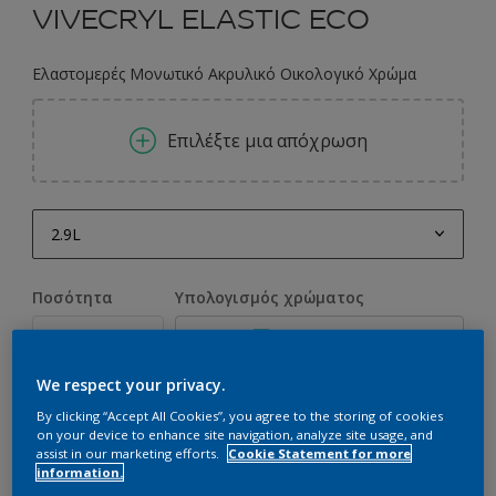
VIVECRYL ELASTIC ECO
Ελαστομερές Μονωτικό Ακρυλικό Οικολογικό Χρώμα
Επιλέξτε μια απόχρωση
2.9L
2.9L
Ποσότητα
Υπολογισμός χρώματος
3L
Υπολογισμός
9.7L
We respect your privacy.
10L
Προσθήκη στο Workspace
By clicking “Accept All Cookies”, you agree to the storing of cookies
on your device to enhance site navigation, analyze site usage, and
Εύρεση Καταστήματος
assist in our marketing efforts.
Cookie Statement for more
information.