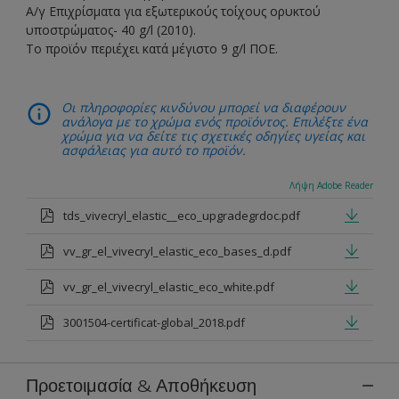
A/γ Επιχρίσματα για εξωτερικούς τοίχους ορυκτού
υποστρώματος- 40 g/l (2010).
To προϊόν περιέχει κατά μέγιστο 9 g/l ΠΟΕ.
Οι πληροφορίες κινδύνου μπορεί να διαφέρουν
ανάλογα με το χρώμα ενός προϊόντος. Επιλέξτε ένα
χρώμα για να δείτε τις σχετικές οδηγίες υγείας και
ασφάλειας για αυτό το προϊόν.
Λήψη Adobe Reader
tds_vivecryl_elastic__eco_upgradegrdoc.pdf
vv_gr_el_vivecryl_elastic_eco_bases_d.pdf
vv_gr_el_vivecryl_elastic_eco_white.pdf
3001504-certificat-global_2018.pdf
Προετοιμασία & Αποθήκευση