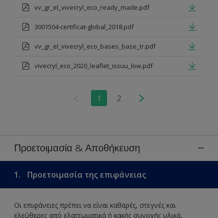
vv_gr_el_vivecryl_eco_ready_made.pdf
3001504-certificat-global_2018.pdf
vv_gr_el_vivecryl_eco_bases_base_tr.pdf
vivecryl_eco_2020_leaflet_issuu_low.pdf
1
2
Προετοιμασία & Αποθήκευση
1.
Προετοιμασία της επιφάνειας
Οι επιφάνειες πρέπει να είναι καθαρές, στεγνές και
ελεύθερες από ελαττωματικά ή κακής συνοχής υλικά,