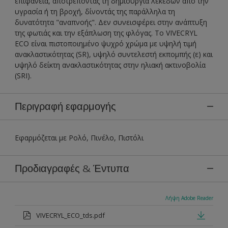
επιφάνεια, αποτρέποντας τη δημιουργία λεκέδων από την
υγρασία ή τη βροχή, δίνοντάς της παράλληλα τη
δυνατότητα "αναπνοής". Δεν συνεισφέρει στην ανάπτυξη
της φωτιάς και την εξάπλωση της φλόγας. To VIVECRYL
ECO είναι πιστοποιημένο ψυχρό χρώμα με υψηλή τιμή
ανακλαστικότητας (SR), υψηλό συντελεστή εκπομπής (ε) και
υψηλό δείκτη ανακλαστικότητας στην ηλιακή ακτινοβολία
(SRI).
Περιγραφή εφαρμογής
Εφαρμόζεται με Ρολό, Πινέλο, Πιστόλι
Προδιαγραφές & Έντυπα
Λήψη Adobe Reader
VIVECRYL_ECO_tds.pdf