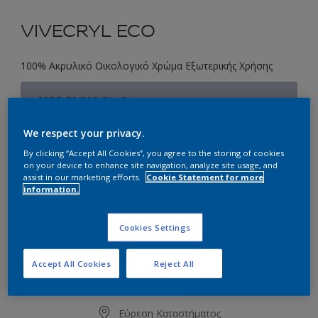
VIVECRYL ECO
100% Ακρυλικό Οικολογικό Χρώμα Εξωτερικής Χρήσης
90BB 50/086 City Song
Αλλαγή απόχρωσης
We respect your privacy.
By clicking “Accept All Cookies”, you agree to the storing of cookies
Συσκευασία
on your device to enhance site navigation, analyze site usage, and
1L
3L
10L
assist in our marketing efforts.
Cookie Statement for more
information.
Ποσότητα
Υπολογισμός χρώματος
Cookies Settings
Υπολογισμός
Accept All Cookies
Reject All
Προσθήκη στο Workspace
Εύρεση Καταστήματος