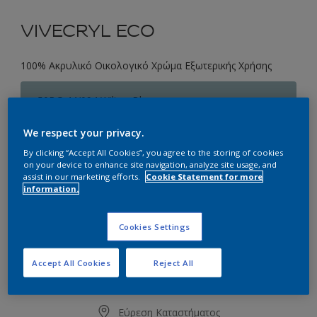
VIVECRYL ECO
100% Ακρυλικό Οικολογικό Χρώμα Εξωτερικής Χρήσης
50BG 44/094 Wilton Blue
Αλλαγή απόχρωσης
We respect your privacy.
By clicking “Accept All Cookies”, you agree to the storing of cookies
Συσκευασία
on your device to enhance site navigation, analyze site usage, and
1L
3L
10L
assist in our marketing efforts.
Cookie Statement for more
information.
Ποσότητα
Υπολογισμός χρώματος
Cookies Settings
Υπολογισμός
Accept All Cookies
Reject All
Προσθήκη στο Workspace
Εύρεση Καταστήματος