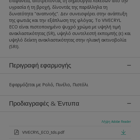
επιφάνεια, αποτρέποντας τη δημιουργία λεκέδων από την
υγρασία ή τη βροχή, δίνοντάς της παράλληλα τη
δυνατότητα "αναπνοής". Δεν συνεισφέρει στην ανάπτυξη
της φωτιάς και την εξάπλωση της φλόγας. To VIVECRYL
ECO είναι πιστοποιημένο ψυχρό χρώμα με υψηλή τιμή
ανακλαστικότητας (SR), υψηλό συντελεστή εκπομπής (ε) και
υψηλό δείκτη ανακλαστικότητας στην ηλιακή ακτινοβολία
(SRI).
Περιγραφή εφαρμογής
Εφαρμόζεται με Ρολό, Πινέλο, Πιστόλι
Προδιαγραφές & Έντυπα
Λήψη Adobe Reader
VIVECRYL_ECO_tds.pdf