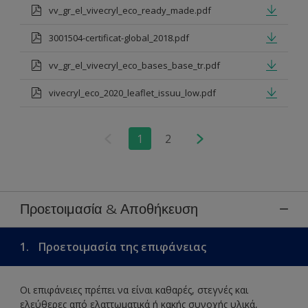
vv_gr_el_vivecryl_eco_ready_made.pdf
3001504-certificat-global_2018.pdf
vv_gr_el_vivecryl_eco_bases_base_tr.pdf
vivecryl_eco_2020_leaflet_issuu_low.pdf
1
2
Προετοιμασία & Αποθήκευση
1.
Προετοιμασία της επιφάνειας
Οι επιφάνειες πρέπει να είναι καθαρές, στεγνές και
ελεύθερες από ελαττωματικά ή κακής συνοχής υλικά,