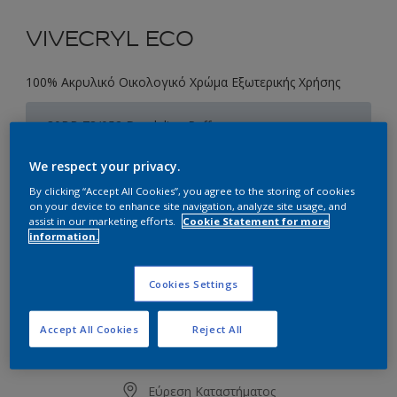
VIVECRYL ECO
100% Ακρυλικό Οικολογικό Χρώμα Εξωτερικής Χρήσης
30BB 73/052 Dandelion Puff
Αλλαγή απόχρωσης
We respect your privacy.
By clicking “Accept All Cookies”, you agree to the storing of cookies
Συσκευασία
on your device to enhance site navigation, analyze site usage, and
1L
3L
10L
assist in our marketing efforts.
Cookie Statement for more
information.
Ποσότητα
Υπολογισμός χρώματος
Cookies Settings
Υπολογισμός
Accept All Cookies
Reject All
Προσθήκη στο Workspace
Εύρεση Καταστήματος