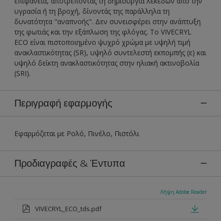
επιφάνεια, αποτρέποντας τη δημιουργία λεκέδων από την
υγρασία ή τη βροχή, δίνοντάς της παράλληλα τη
δυνατότητα "αναπνοής". Δεν συνεισφέρει στην ανάπτυξη
της φωτιάς και την εξάπλωση της φλόγας. To VIVECRYL
ECO είναι πιστοποιημένο ψυχρό χρώμα με υψηλή τιμή
ανακλαστικότητας (SR), υψηλό συντελεστή εκπομπής (ε) και
υψηλό δείκτη ανακλαστικότητας στην ηλιακή ακτινοβολία
(SRI).
Περιγραφή εφαρμογής
Εφαρμόζεται με Ρολό, Πινέλο, Πιστόλι
Προδιαγραφές & Έντυπα
Λήψη Adobe Reader
VIVECRYL_ECO_tds.pdf