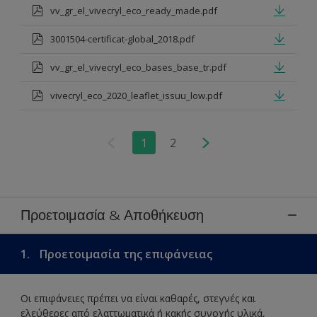
vv_gr_el_vivecryl_eco_ready_made.pdf
3001504-certificat-global_2018.pdf
vv_gr_el_vivecryl_eco_bases_base_tr.pdf
vivecryl_eco_2020_leaflet_issuu_low.pdf
1
2
Προετοιμασία & Αποθήκευση
1.
Προετοιμασία της επιφάνειας
Οι επιφάνειες πρέπει να είναι καθαρές, στεγνές και
ελεύθερες από ελαττωματικά ή κακής συνοχής υλικά,