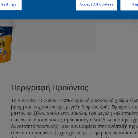
 Settings
Accept All Cookies
Rej
Π
Περιγραφή Προϊόντος
To VIVECRYL ECO είναι 100% ακρυλικό οικολογικό χρώμα εξωτ
βροχή και το χιόνι και έχει μεγάλη διάρκεια ζωής. Εφαρμόζετα
μπετόν και ξύλο. Δουλεύεται εύκολα, έχει μεγάλη καλυπτικότ
επιφάνεια, αποτρέποντας τη δημιουργία λεκέδων από την υγρα
δυνατότητα "αναπνοής". Δεν συνεισφέρει στην ανάπτυξη της 
είναι πιστοποιημένο ψυχρό χρώμα με υψηλή τιμή ανακλαστικότ