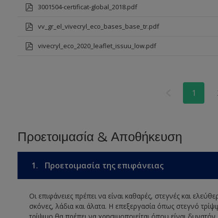
3001504-certificat-global_2018.pdf
vv_gr_el_vivecryl_eco_bases_base_tr.pdf
vivecryl_eco_2020_leaflet_issuu_low.pdf
1
Προετοιμασία & Αποθήκευση
1.
Προετοιμασία της επιφάνειας
Οι επιφάνειες πρέπει να είναι καθαρές, στεγνές και ελεύθ
σκόνες, λάδια και άλατα. Η επεξεργασία όπως στεγνό τρίψ
τρίψιμο θα πρέπει να χρησιμοποιείται όπου είναι δυνατόν