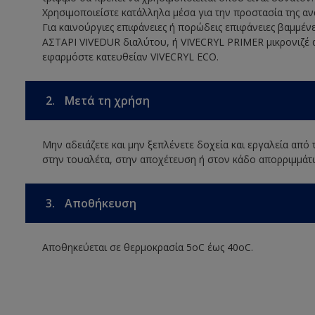
Χρησιμοποιείστε κατάλληλα μέσα για την προστασία της αν
Για καινούργιες επιφάνειες ή πορώδεις επιφάνειες βαμμέν
ΑΣΤΑΡΙ VIVEDUR διαλύτου, ή VIVECRYL PRIMER μικρονιζέ α
εφαρμόστε κατευθείαν VIVECRYL ECO.
2.
Μετά τη χρήση
Μην αδειάζετε και μην ξεπλένετε δοχεία και εργαλεία από
στην τουαλέτα, στην αποχέτευση ή στον κάδο απορριμμάτ
3.
Αποθήκευση
Αποθηκεύεται σε θερμοκρασία 5οC έως 40οC.