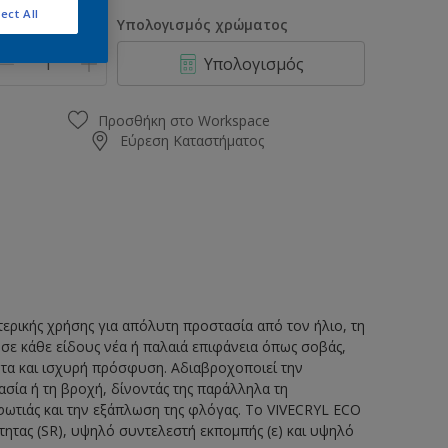
0.75L
ect All
οσότητα
Υπολογισμός χρώματος
0.97L
Υπολογισμός
1L
2.9L
Προσθήκη στο Workspace
Εύρεση Καταστήματος
3L
9.7L
10L
ερικής χρήσης για απόλυτη προστασία από τον ήλιο, τη
ι σε κάθε είδους νέα ή παλαιά επιφάνεια όπως σοβάς,
ητα και ισχυρή πρόσφυση. Αδιαβροχοποιεί την
σία ή τη βροχή, δίνοντάς της παράλληλα τη
φωτιάς και την εξάπλωση της φλόγας. To VIVECRYL ECO
ητας (SR), υψηλό συντελεστή εκπομπής (ε) και υψηλό