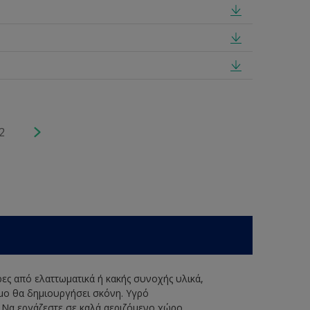
2
ερες από ελαττωματικά ή κακής συνοχής υλικά,
ιμο θα δημιουργήσει σκόνη. Υγρό
. Να εργάζεστε σε καλά αεριζόμενο χώρο.