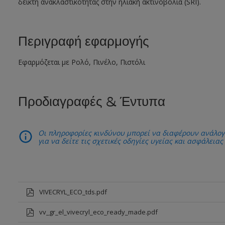
δείκτη ανακλαστικότητας στην ηλιακή ακτινοβολία (SRI).
Περιγραφή εφαρμογής
Εφαρμόζεται με Ρολό, Πινέλο, Πιστόλι
Προδιαγραφές & Έντυπα
Οι πληροφορίες κινδύνου μπορεί να διαφέρουν ανάλογ
για να δείτε τις σχετικές οδηγίες υγείας και ασφάλειας
VIVECRYL_ECO_tds.pdf
vv_gr_el_vivecryl_eco_ready_made.pdf