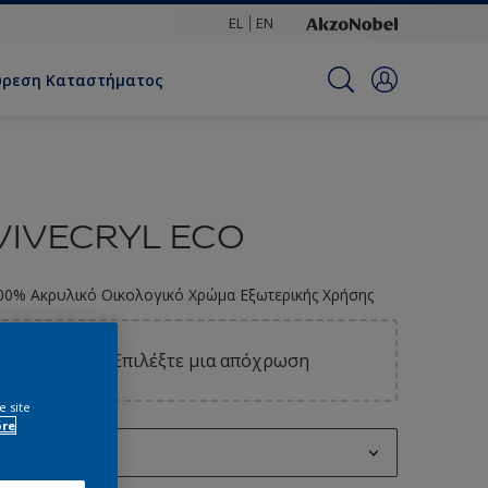
EL
EN
ύρεση Καταστήματος
VIVECRYL ECO
00% Ακρυλικό Οικολογικό Χρώμα Εξωτερικής Χρήσης
Επιλέξτε μια απόχρωση
e site
ore
0.75L