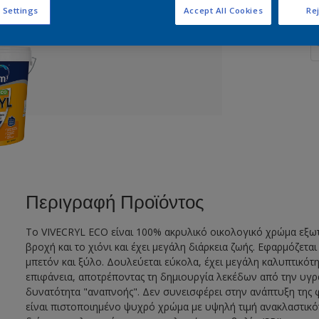
 Settings
Accept All Cookies
Rej
Π
Περιγραφή Προϊόντος
To VIVECRYL ECO είναι 100% ακρυλικό οικολογικό χρώμα εξωτ
βροχή και το χιόνι και έχει μεγάλη διάρκεια ζωής. Εφαρμόζετα
μπετόν και ξύλο. Δουλεύεται εύκολα, έχει μεγάλη καλυπτικότ
επιφάνεια, αποτρέποντας τη δημιουργία λεκέδων από την υγρα
δυνατότητα "αναπνοής". Δεν συνεισφέρει στην ανάπτυξη της 
είναι πιστοποιημένο ψυχρό χρώμα με υψηλή τιμή ανακλαστικότ