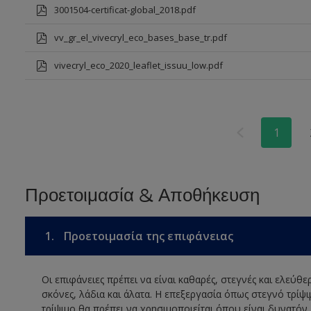
3001504-certificat-global_2018.pdf
vv_gr_el_vivecryl_eco_bases_base_tr.pdf
vivecryl_eco_2020_leaflet_issuu_low.pdf
1
Προετοιμασία & Αποθήκευση
1.
Προετοιμασία της επιφάνειας
Οι επιφάνειες πρέπει να είναι καθαρές, στεγνές και ελεύθ
σκόνες, λάδια και άλατα. Η επεξεργασία όπως στεγνό τρίψ
τρίψιμο θα πρέπει να χρησιμοποιείται όπου είναι δυνατόν