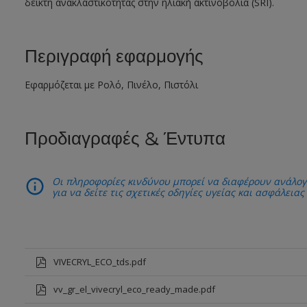
δείκτη ανακλαστικότητας στην ηλιακή ακτινοβολία (SRI).
Περιγραφή εφαρμογής
Εφαρμόζεται με Ρολό, Πινέλο, Πιστόλι
Προδιαγραφές & Έντυπα
Οι πληροφορίες κινδύνου μπορεί να διαφέρουν ανάλογ
για να δείτε τις σχετικές οδηγίες υγείας και ασφάλειας
VIVECRYL_ECO_tds.pdf
vv_gr_el_vivecryl_eco_ready_made.pdf