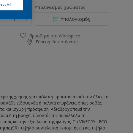
0.75L
ect All
οσότητα
Υπολογισμός χρώματος
0.97L
Υπολογισμός
1L
2.9L
Προσθήκη στο Workspace
Εύρεση Καταστήματος
3L
9.7L
10L
ερικής χρήσης για απόλυτη προστασία από τον ήλιο, τη
ι σε κάθε είδους νέα ή παλαιά επιφάνεια όπως σοβάς,
ητα και ισχυρή πρόσφυση. Αδιαβροχοποιεί την
σία ή τη βροχή, δίνοντάς της παράλληλα τη
φωτιάς και την εξάπλωση της φλόγας. To VIVECRYL ECO
ητας (SR), υψηλό συντελεστή εκπομπής (ε) και υψηλό