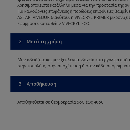
Χρησιμοποιείστε κατάλληλα μέσα για την προστασία της αν
Για καινούργιες επιφάνειες ή πορώδεις επιφάνειες βαμμέν
ΑΣΤΑΡΙ VIVEDUR διαλύτου, ή VIVECRYL PRIMER μικρονιζέ α
εφαρμόστε κατευθείαν VIVECRYL ECO.
2.
Μετά τη χρήση
Μην αδειάζετε και μην ξεπλένετε δοχεία και εργαλεία από
στην τουαλέτα, στην αποχέτευση ή στον κάδο απορριμμάτ
3.
Αποθήκευση
Αποθηκεύεται σε θερμοκρασία 5οC έως 40οC.