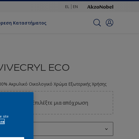
EL
EN
ύρεση Καταστήματος
VIVECRYL ECO
00% Ακρυλικό Οικολογικό Χρώμα Εξωτερικής Χρήσης
Επιλέξτε μια απόχρωση
e site
ore
0.75L