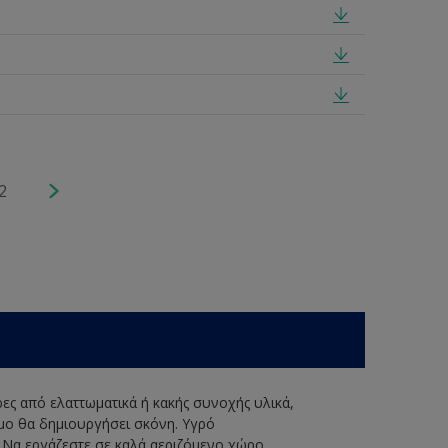
2
ερες από ελαττωματικά ή κακής συνοχής υλικά,
ιμο θα δημιουργήσει σκόνη. Υγρό
. Να εργάζεστε σε καλά αεριζόμενο χώρο.