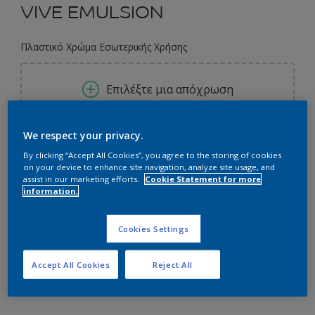
VIVE EMULSION
Πλαστικό Χρώμα Εσωτερικής Χρήσης
Επιλέξτε μια απόχρωση
We respect your privacy.
0.73L
By clicking “Accept All Cookies”, you agree to the storing of cookies
on your device to enhance site navigation, analyze site usage, and
0.73L
assist in our marketing efforts.
Cookie Statement for more
Ποσότητα
Υπολογισμός χρώματος
information.
0.75L
Υπολογισμός
2.9L
Cookies Settings
3L
Προσθήκη στο Workspace
Accept All Cookies
Reject All
8.7L
Εύρεση Καταστήματος
9L