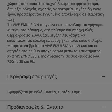
χώρους που απαιτείται συχνό βάψιμο και φρεσκάρισμα,
όπως ξενοδοχεία, σχολεία, νοσοκομεία, μεγάλα δημόσια
έργα, προσφέροντας εγγυημένο αποτέλεσμα σε εξαιρετική
τιμή.
Tο VIVE EMULSION στεγνώνει και επαναβάφεται γρήγορα.
Αντέχει στο λέκιασμα, στο πλύσιμο και στις χαμηλές
θερμοκρασίες. Συνδυάζει μεγάλη λευκότητα και
καλυπτικότητα, εύκολη εφαρμογή και πολύ καλό άπλωμα.
Μπορείτε να βρείτε το VIVE EMULSION σε Λευκό και σε
απεριόριστο αριθμό αποχρώσεων μέσω του συστήματος
ΧΡΩΜΟΣΥΝΘΕΣΕΙΣ της Vivechrom, σε συσκευασίες των
750ml, 3lt και 9lt.
Περιγραφή εφαρμογής
Εφαρμόζεται με Ρολό, Πινέλο, Πιστόλι Σπρέι
Προδιαγραφές & Έντυπα