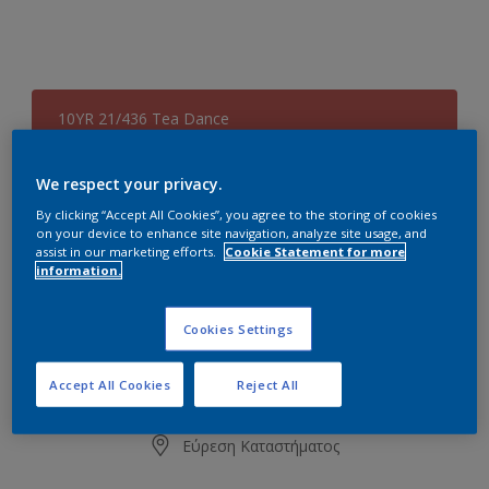
10YR 21/436 Tea Dance
Αλλαγή απόχρωσης
We respect your privacy.
Συσκευασία
By clicking “Accept All Cookies”, you agree to the storing of cookies
on your device to enhance site navigation, analyze site usage, and
0.73L
2.9L
8.7L
assist in our marketing efforts.
Cookie Statement for more
information.
Ποσότητα
Υπολογισμός χρώματος
Cookies Settings
Υπολογισμός
Accept All Cookies
Reject All
Προσθήκη στο Workspace
Εύρεση Καταστήματος