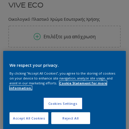
VIVE ECO
Οικολογικό Πλαστικό Χρώμα Εσωτερικής Χρήσης
Επιλέξτε μια απόχρωση
0.73L
We respect your privacy.
0.73L
By clicking “Accept All Cookies”, you agree to the storing of cookies
Ποσότητα
Υπολογισμός χρώματος
on your device to enhance site navigation, analyze site usage, and
0.75L
assist in our marketing efforts.
Cookie Statement for more
Υπολογισμός
information.
2.5L
3L
Cookies Settings
Προσθήκη στο Workspace
8.7L
Εύρεση Καταστήματος
Accept All Cookies
Reject All
9L