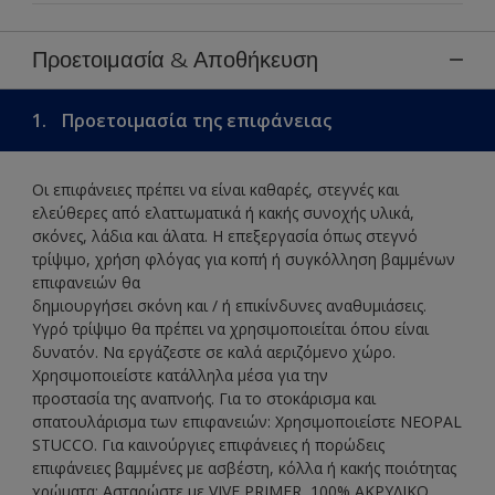
Προετοιμασία & Αποθήκευση
1.
Προετοιμασία της επιφάνειας
Οι επιφάνειες πρέπει να είναι καθαρές, στεγνές και
ελεύθερες από ελαττωματικά ή κακής συνοχής υλικά,
σκόνες, λάδια και άλατα. Η επεξεργασία όπως στεγνό
τρίψιμο, χρήση φλόγας για κοπή ή συγκόλληση βαμμένων
επιφανειών θα
δημιουργήσει σκόνη και / ή επικίνδυνες αναθυμιάσεις.
Υγρό τρίψιμο θα πρέπει να χρησιμοποιείται όπου είναι
δυνατόν. Να εργάζεστε σε καλά αεριζόμενο χώρο.
Χρησιμοποιείστε κατάλληλα μέσα για την
προστασία της αναπνοής. Για το στοκάρισμα και
σπατουλάρισμα των επιφανειών: Χρησιμοποιείστε NEOPAL
STUCCO. Για καινούργιες επιφάνειες ή πορώδεις
επιφάνειες βαμμένες με ασβέστη, κόλλα ή κακής ποιότητας
χρώματα: Ασταρώστε με VIVE PRIMER, 100% ΑΚΡΥΛΙΚΟ