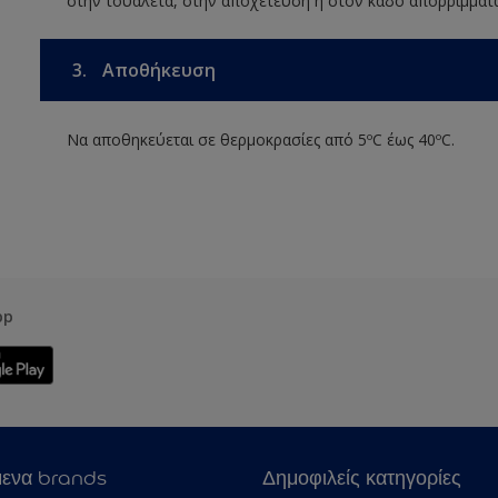
στην τουαλέτα, στην αποχέτευση ή στον κάδο απορριμμάτ
3.
Αποθήκευση
Να αποθηκεύεται σε θερμοκρασίες από 5ºC έως 40ºC.
pp
μενα brands
Δημοφιλείς κατηγορίες