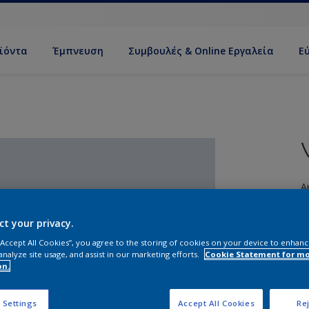
ϊόντα
Έμπνευση
Συμβουλές & Online Εργαλεία
Ε
Α
ct your privacy.
 “Accept All Cookies”, you agree to the storing of cookies on your device to enhanc
analyze site usage, and assist in our marketing efforts.
Cookie Statement for m
on.
Σ
 Settings
Accept All Cookies
Rej