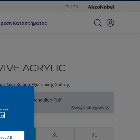
EL
EN
ύρεση Καταστήματος
VIVE ACRYLIC
κρυλικό Χρώμα Εξωτερικής Χρήσης
30BB 73/052 Dandelion Puff
Αλλαγή απόχρωσης
e site
ore
υσκευασία
0.75L
3L
9L
ect All