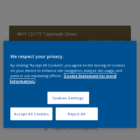
48YY 12/177 Tapenade Green
Αλλαγή απόχρωσης
We respect your privacy.
Συσκευασία
By clicking “Accept All Cookies”, you agree to the storing of cookies
0.97L
2.9L
9.7L
on your device to enhance site navigation, analyze site usage, and
assist in our marketing efforts.
Cookie Statement for more
information.
Ποσότητα
Υπολογισμός χρώματος
Υπολογισμός
Cookies Settings
Accept All Cookies
Reject All
Προσθήκη στο Workspace
Εύρεση Καταστήματος