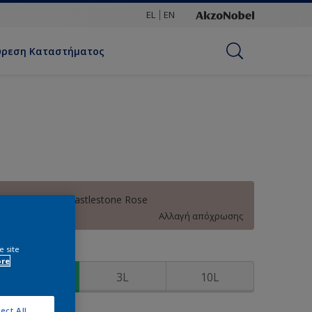
EL
EN
ύρεση Καταστήματος
30YR 48/074 Castlestone Rose
Αλλαγή απόχρωσης
e site
υσκευασία
ore
1L
3L
10L
ect All