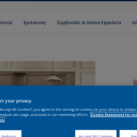
ϊόντα
Έμπνευση
Συμβουλές & Online Εργαλεία
Ε
ct your privacy.
 “Accept All Cookies”, you agree to the storing of cookies on your device to enhanc
Σ
analyze site usage, and assist in our marketing efforts.
Cookie Statement for m
on.
 Settings
Accept All Cookies
Rej