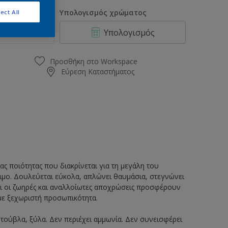
0.2L
οσότητα
Υπολογισμός χρώματος
ect All
0.37L
Υπολογισμός
0.75L
0.97L
Προσθήκη στο Workspace
Εύρεση Καταστήματος
1L
2.9L
3L
9.7L
10L
ς ποιότητας που διακρίνεται για τη μεγάλη του
σιμο. Δουλεύεται εύκολα, απλώνει θαυμάσια, στεγνώνει
αι οι ζωηρές και αναλλοίωτες αποχρώσεις προσφέρουν
με ξεχωριστή προσωπικότητα.
τούβλα, ξύλα. Δεν περιέχει αμμωνία. Δεν συνεισφέρει