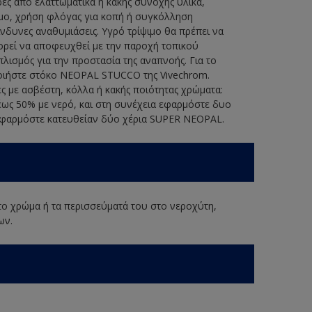
ερες από ελαττωματικά ή κακής συνοχής υλικά,
ψιμο, χρήση φλόγας για κοπή ή συγκόλληση
νδυνες αναθυμιάσεις. Υγρό τρίψιμο θα πρέπει να
πορεί να αποφευχθεί με την παροχή τοπικού
λισμός για την προστασία της αναπνοής. Για το
οιήστε στόκο NEOPAL STUCCO της Vivechrom.
ες με ασβέστη, κόλλα ή κακής ποιότητας χρώματα:
ως 50% με νερό, και στη συνέχεια εφαρμόστε δυο
εφαρμόστε κατευθείαν δύο χέρια SUPER NEOPAL.
 το χρώμα ή τα περισσεύματά του στο νεροχύτη,
ων.