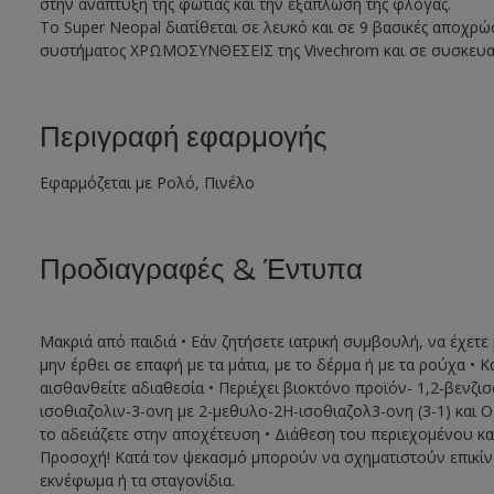
στην ανάπτυξη της φωτιάς και την εξάπλωση της φλόγας.
Το Super Neopal διατίθεται σε λευκό και σε 9 βασικές αποχρ
συστήματος ΧΡΩΜΟΣΥΝΘΕΣΕΙΣ της Vivechrom και σε συσκευασίες
Περιγραφή εφαρμογής
Εφαρμόζεται με Ρολό, Πινέλο
Προδιαγραφές & Έντυπα
Μακριά από παιδιά • Εάν ζητήσετε ιατρική συμβουλή, να έχετε 
μην έρθει σε επαφή με τα μάτια, με το δέρμα ή με τα ρούχα
αισθανθείτε αδιαθεσία • Περιέχει βιοκτόνο προϊόν- 1,2-βενζι
ισοθιαζολιν-3-ονη με 2-μεθυλο-2Η-ισοθιαζολ3-ονη (3-1) και 
το αδειάζετε στην αποχέτευση • Διάθεση του περιεχομένου κ
Προσοχή! Κατά τον ψεκασμό μπορούν να σχηματιστούν επικίν
εκνέφωμα ή τα σταγονίδια.