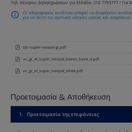
Τηλ. Κέντρου Δηλητηριάσεων για Ελλάδα- 210 7793777 / Για 
Οι πληροφορίες κινδύνου μπορεί να διαφέρουν ανάλογ
για να δείτε τις σχετικές οδηγίες υγείας και ασφάλειας
tds-super-neopal-gr.pdf
vv_gr_el_super_neopal_bases_base_d.pdf
vv_gr_el_super_neopal_white.pdf
Προετοιμασία & Αποθήκευση
1.
Προετοιμασία της επιφάνειας