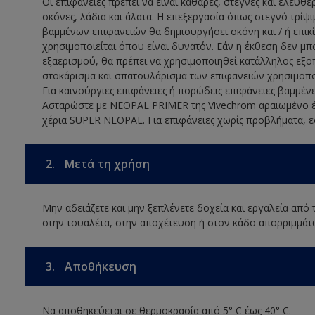
Οι επιφάνειες πρέπει να είναι καθαρές, στεγνές και ελεύθ
σκόνες, λάδια και άλατα. Η επεξεργασία όπως στεγνό τρί
βαμμένων επιφανειών θα δημιουργήσει σκόνη και / ή επικί
χρησιμοποιείται όπου είναι δυνατόν. Εάν η έκθεση δεν μ
εξαερισμού, θα πρέπει να χρησιμοποιηθεί κατάλληλος εξοπ
στοκάρισμα και σπατουλάρισμα των επιφανειών χρησιμοπ
Για καινούργιες επιφάνειες ή πορώδεις επιφάνειες βαμμέν
Ασταρώστε με NEOPAL PRIMER της Vivechrom αραιωμένο έ
χέρια SUPER NEOPAL. Για επιφάνειες χωρίς προβλήματα, 
2.
Μετά τη χρήση
Μην αδειάζετε και μην ξεπλένετε δοχεία και εργαλεία από
στην τουαλέτα, στην αποχέτευση ή στον κάδο απορριμμάτ
3.
Αποθήκευση
Να αποθηκεύεται σε θερμοκρασία από 5° C έως 40° C.