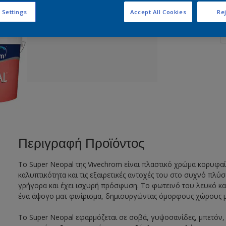
Π
 Settings
Accept All Cookies
Rej
Περιγραφή Προϊόντος
Το Super Neopal της Vivechrom είναι πλαστικό χρώμα κορυφαία
καλυπτικότητα και τις εξαιρετικές αντοχές του στο συχνό πλύ
γρήγορα και έχει ισχυρή πρόσφυση. Το φωτεινό του λευκό κ
ένα άψογο ματ φινίρισμα, δημιουργώντας όμορφους χώρους 
Το Super Neopal εφαρμόζεται σε σοβά, γυψοσανίδες, μπετόν, 