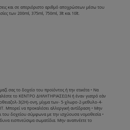
ώσεις και σε απεριόριστο αριθμό αποχρώσεων μέσω του
 των 200ml, 375ml, 750ml, 3lt και 10lt.
μαζί σας το δοχείο του προϊόντος ή την ετικέτα • Να
 • Καλέστε το ΚΕΝΤΡΟ ΔΗΛΗΤΗΡΙΑΣΕΩΝ ή έναν γιατρό εάν
σοθειαζολ-3(2Η)-ονη, μίγμα των- 5-χλωρο-2-μεθυλο-4-
ΟΙΤ. Μπορεί να προκαλέσει αλλεργική αντίδραση • Μην
αι του δοχείου σύμφωνα με την ισχύουσα νομοθεσία •
δυνα εισπνεύσιμα σωματίδια. Μην αναπνέετε το