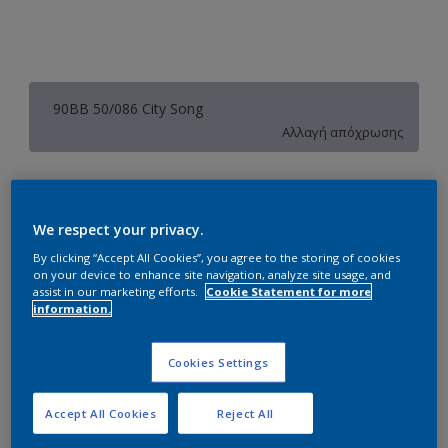
90BB 50/086 City Song
Αλλαγή απόχρωσης
Συσκευασία
1L
3L
10L
We respect your privacy.
By clicking “Accept All Cookies”, you agree to the storing of cookies
Ποσότητα
Υπολογισμός χρώματος
on your device to enhance site navigation, analyze site usage, and
assist in our marketing efforts.
Cookie Statement for more
information.
Υπολογισμός
Cookies Settings
Προσθήκη στο Workspace
Εύρεση Καταστήματος
Accept All Cookies
Reject All