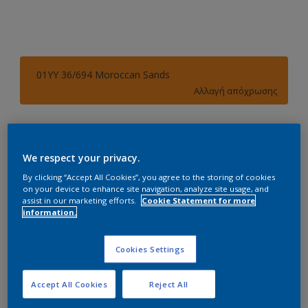
01YY 36/694 Moroccan Sands
Αλλαγή απόχρωσης
Συσκευασία
0.97L
2.9L
9.7L
We respect your privacy.
By clicking “Accept All Cookies”, you agree to the storing of cookies
Ποσότητα
Υπολογισμός χρώματος
on your device to enhance site navigation, analyze site usage, and
assist in our marketing efforts.
Cookie Statement for more
information.
Υπολογισμός
Cookies Settings
Προσθήκη στο Workspace
Εύρεση Καταστήματος
Accept All Cookies
Reject All