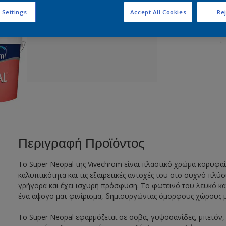
Π
 Settings
Accept All Cookies
Rej
Περιγραφή Προϊόντος
Το Super Neopal της Vivechrom είναι πλαστικό χρώμα κορυφαία
καλυπτικότητα και τις εξαιρετικές αντοχές του στο συχνό πλύ
γρήγορα και έχει ισχυρή πρόσφυση. Το φωτεινό του λευκό κ
ένα άψογο ματ φινίρισμα, δημιουργώντας όμορφους χώρους 
Το Super Neopal εφαρμόζεται σε σοβά, γυψοσανίδες, μπετόν, 