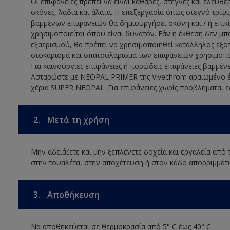
Οι επιφάνειες πρέπει να είναι καθαρές, στεγνές και ελεύθ
σκόνες, λάδια και άλατα. Η επεξεργασία όπως στεγνό τρί
βαμμένων επιφανειών θα δημιουργήσει σκόνη και / ή επικί
χρησιμοποιείται όπου είναι δυνατόν. Εάν η έκθεση δεν μ
εξαερισμού, θα πρέπει να χρησιμοποιηθεί κατάλληλος εξοπ
στοκάρισμα και σπατουλάρισμα των επιφανειών χρησιμοπ
Για καινούργιες επιφάνειες ή πορώδεις επιφάνειες βαμμέν
Ασταρώστε με NEOPAL PRIMER της Vivechrom αραιωμένο έ
χέρια SUPER NEOPAL. Για επιφάνειες χωρίς προβλήματα, 
2.
Μετά τη χρήση
Μην αδειάζετε και μην ξεπλένετε δοχεία και εργαλεία από
στην τουαλέτα, στην αποχέτευση ή στον κάδο απορριμμάτ
3.
Αποθήκευση
Να αποθηκεύεται σε θερμοκρασία από 5° C έως 40° C.