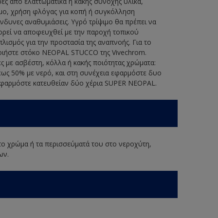
ερες από ελαττωματικά ή κακής συνοχής υλικά,
ψιμο, χρήση φλόγας για κοπή ή συγκόλληση
νδυνες αναθυμιάσεις. Υγρό τρίψιμο θα πρέπει να
πορεί να αποφευχθεί με την παροχή τοπικού
λισμός για την προστασία της αναπνοής. Για το
οιήστε στόκο NEOPAL STUCCO της Vivechrom.
ες με ασβέστη, κόλλα ή κακής ποιότητας χρώματα:
ως 50% με νερό, και στη συνέχεια εφαρμόστε δυο
εφαρμόστε κατευθείαν δύο χέρια SUPER NEOPAL.
 το χρώμα ή τα περισσεύματά του στο νεροχύτη,
ων.