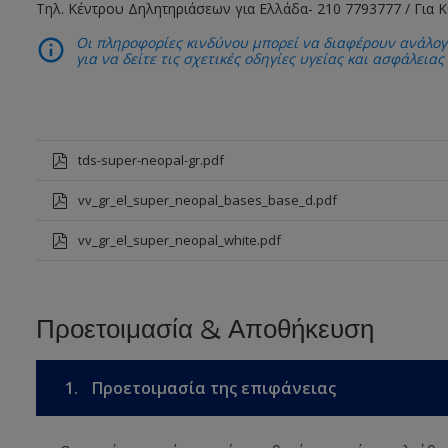
Τηλ. Κέντρου Δηλητηριάσεων για Ελλάδα- 210 7793777 / Για 
Οι πληροφορίες κινδύνου μπορεί να διαφέρουν ανάλογ
για να δείτε τις σχετικές οδηγίες υγείας και ασφάλειας
tds-super-neopal-gr.pdf
vv_gr_el_super_neopal_bases_base_d.pdf
vv_gr_el_super_neopal_white.pdf
Προετοιμασία & Αποθήκευση
1.
Προετοιμασία της επιφάνειας