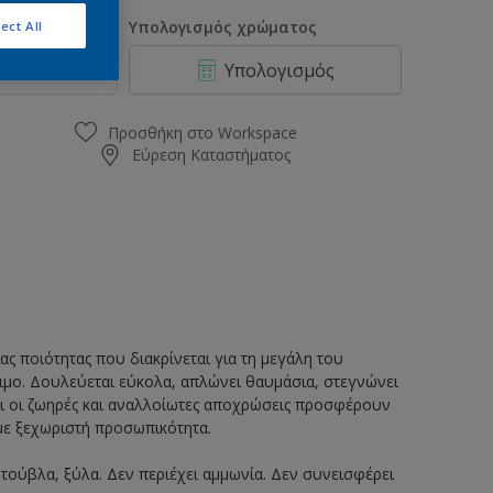
0.2L
οσότητα
Υπολογισμός χρώματος
ect All
0.37L
Υπολογισμός
0.75L
0.97L
Προσθήκη στο Workspace
Εύρεση Καταστήματος
1L
2.9L
3L
9.7L
10L
ς ποιότητας που διακρίνεται για τη μεγάλη του
σιμο. Δουλεύεται εύκολα, απλώνει θαυμάσια, στεγνώνει
αι οι ζωηρές και αναλλοίωτες αποχρώσεις προσφέρουν
με ξεχωριστή προσωπικότητα.
τούβλα, ξύλα. Δεν περιέχει αμμωνία. Δεν συνεισφέρει