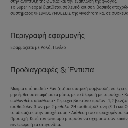
στην ανάπτυξη της φωτιάς και την εξάπλωση της φλόγας.
Το Super Neopal διατίθεται σε λευκό και σε 9 βασικές αποχρ
συστήματος ΧΡΩΜΟΣΥΝΘΕΣΕΙΣ της Vivechrom και σε συσκευασίες
Περιγραφή εφαρμογής
Εφαρμόζεται με Ρολό, Πινέλο
Προδιαγραφές & Έντυπα
Μακριά από παιδιά • Εάν ζητήσετε ιατρική συμβουλή, να έχετε 
μην έρθει σε επαφή με τα μάτια, με το δέρμα ή με τα ρούχα
αισθανθείτε αδιαθεσία • Περιέχει βιοκτόνο προϊόν- 1,2-βενζι
ισοθιαζολιν-3-ονη με 2-μεθυλο-2Η-ισοθιαζολ3-ονη (3-1) και 
το αδειάζετε στην αποχέτευση • Διάθεση του περιεχομένου κ
Προσοχή! Κατά τον ψεκασμό μπορούν να σχηματιστούν επικίν
εκνέφωμα ή τα σταγονίδια.