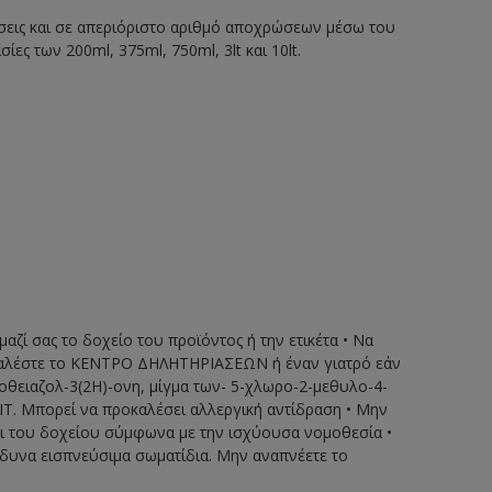
ώσεις και σε απεριόριστο αριθμό αποχρώσεων μέσω του
 των 200ml, 375ml, 750ml, 3lt και 10lt.
μαζί σας το δοχείο του προϊόντος ή την ετικέτα • Να
 • Καλέστε το ΚΕΝΤΡΟ ΔΗΛΗΤΗΡΙΑΣΕΩΝ ή έναν γιατρό εάν
σοθειαζολ-3(2Η)-ονη, μίγμα των- 5-χλωρο-2-μεθυλο-4-
ΟΙΤ. Μπορεί να προκαλέσει αλλεργική αντίδραση • Μην
αι του δοχείου σύμφωνα με την ισχύουσα νομοθεσία •
δυνα εισπνεύσιμα σωματίδια. Μην αναπνέετε το