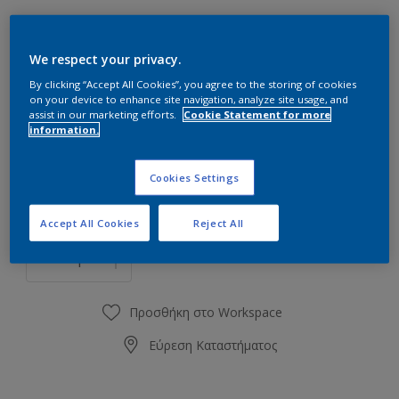
We respect your privacy.
By clicking “Accept All Cookies”, you agree to the storing of cookies
80YR 19/177
on your device to enhance site navigation, analyze site usage, and
assist in our marketing efforts.
Cookie Statement for more
Αλλαγή απόχρωσης
information.
0.93L
Cookies Settings
0.93L
Accept All Cookies
Reject All
Ποσότητα
0.96L
4.65L
4.8L
Προσθήκη στο Workspace
Εύρεση Καταστήματος