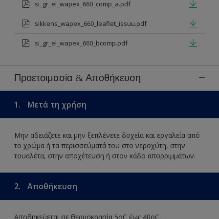
si_gr_el_wapex_660_comp_a.pdf
sikkens_wapex_660_leaflet_issuu.pdf
si_gr_el_wapex_660_bcomp.pdf
Προετοιμασία & Αποθήκευση
1.
Μετά τη χρήση
Μην αδειάζετε και μην ξεπλένετε δοχεία και εργαλεία από
το χρώμα ή τα περισσεύματά του στο νεροχύτη, στην
τουαλέτα, στην αποχέτευση ή στον κάδο απορριμμάτων.
2.
Αποθήκευση
Αποθηκεύεται σε θερμοκρασία 5οC έως 40οC.