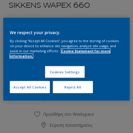
SIKKENS WAPEX 660
Εποξειδικό Χρώμα Νερού Δύο Συστατικών Δαπέδων και
Τοίχων, για Εσωτερική Χρήση.
We respect your privacy.
By clicking “Accept All Cookies”, you agree to the storing of cookies
Επιλέξτε μια απόχρωση
on your device to enhance site navigation, analyze site usage, and
assist in our marketing efforts.
Cookie Statement for more
information.
0.93L
Cookies Settings
0.93L
Ποσότητα
Accept All Cookies
Reject All
0.96L
1L
4.65L
Προσθήκη στο Workspace
4.8L
Εύρεση Καταστήματος