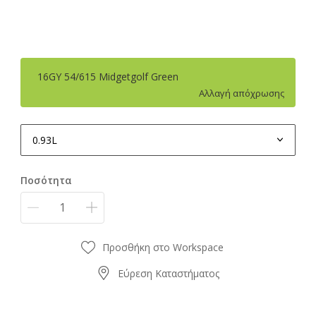
16GY 54/615 Midgetgolf Green
Αλλαγή απόχρωσης
0.93L
0.93L
Ποσότητα
0.96L
4.65L
4.8L
Προσθήκη στο Workspace
Εύρεση Καταστήματος